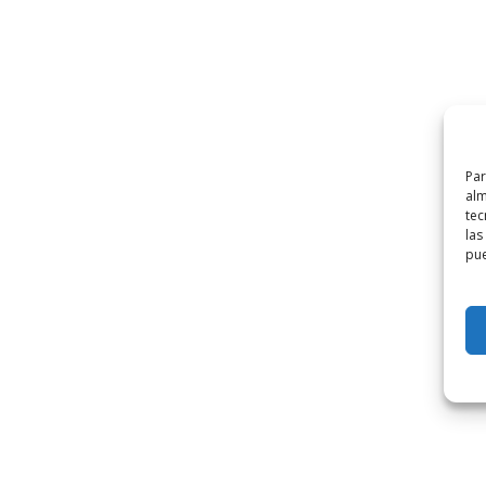
Par
alm
tec
las
pue