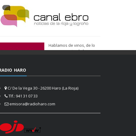
Hablamos de vinos, de lo
que nos gusta, de lo que
tenemos más cerca, de lo
que vemos cada día
cuando nos asomamos a la
RADIO HARO
vida.
Ser de Vinos
C/ De la Vega 30 - 26200 Haro (La Rioja)
Tlf.: 941 31 07 33
emisora@radioharo.com