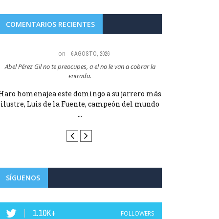
COMENTARIOS RECIENTES
on
6 AGOSTO, 2026
Abel Pérez Gil no te preocupes, a el no le van a cobrar la
Maria Angeles Lugel
entrada.
RUBIAL
Haro homenajea este domingo a su jarrero más
Haro homenajea 
ilustre, Luis de la Fuente, campeón del mundo
ilustre, Luis d
...
SÍGUENOS
1.10K+
FOLLOWERS