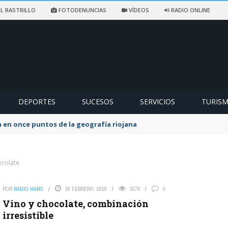
L RASTRILLO
FOTODENUNCIAS
VÍDEOS
RADIO ONLINE
DEPORTES
SUCESOS
SERVICIOS
TURIS
 en once puntos de la geografía riojana
ocolate
POR
RADIO HARO
18 FEBRERO, 2018
1579
0
Vino y chocolate, combinación
irresistible