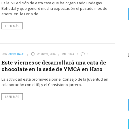
Es la VII edición de esta cata que ha organizado Bodegas
Bohedal y que generó mucha expectación el pasado mes de
enero en la Feria de ...
LEER MÁS
on
EX SOCIALISTA
6 AGOSTO, 2026
Lo que queda del Psoe a lo suyo. La lio yo y la culpa de los ...
El Partido Popular denuncia «un nuevo abuso»
POR
RADIO HARO
22 MAYO, 2014
1124
0
del alcalde socialista de Rodezno en la
recaudación de ...
Este viernes se desarrollará una cata de
chocolate en la sede de YMCA en Haro
La actividad está promovida por el Consejo de la Juventud en
colaboración con el IRJ y el Consistorio jarrero.
LEER MÁS