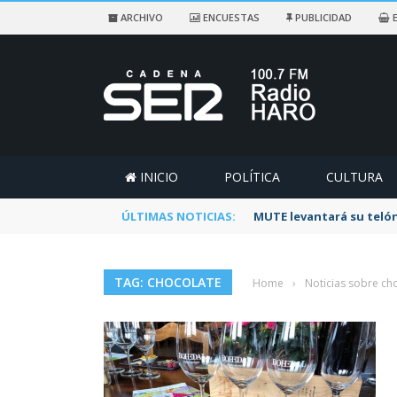
ARCHIVO
ENCUESTAS
PUBLICIDAD
E
INICIO
POLÍTICA
CULTURA
ÚLTIMAS NOTICIAS:
MUTE levantará su telón
TAG: CHOCOLATE
Home
›
Noticias sobre ch