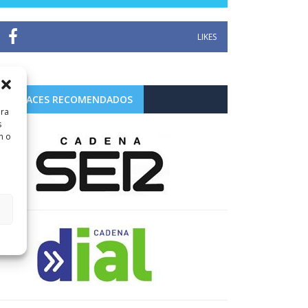
LIKES
ENLACES RECOMENDADOS
ara
s
n o