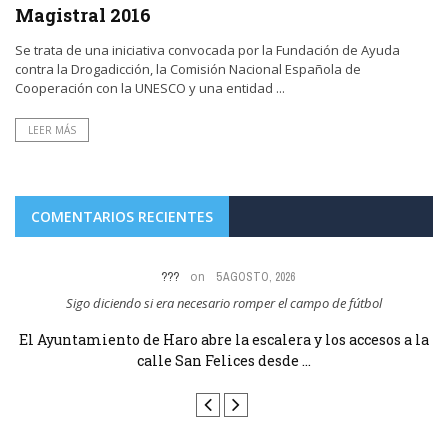
Magistral 2016
Se trata de una iniciativa convocada por la Fundación de Ayuda
contra la Drogadicción, la Comisión Nacional Española de
Cooperación con la UNESCO y una entidad ...
LEER MÁS
COMENTARIOS RECIENTES
on
???
5 AGOSTO, 2026
Sigo diciendo si era necesario romper el campo de fútbol
Es
la
El Ayuntamiento de Haro abre la escalera y los accesos a la
E
calle San Felices desde ...