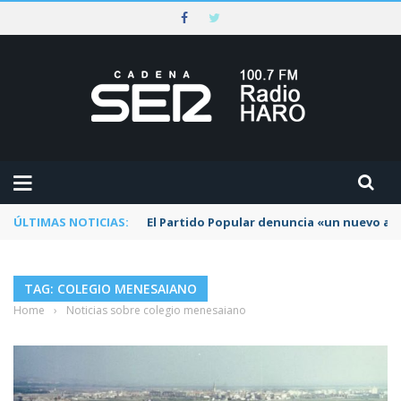
ÚLTIMAS NOTICIAS:
El Partido Popular denuncia «un nuevo abu
TAG: COLEGIO MENESAIANO
Home
›
Noticias sobre colegio menesaiano