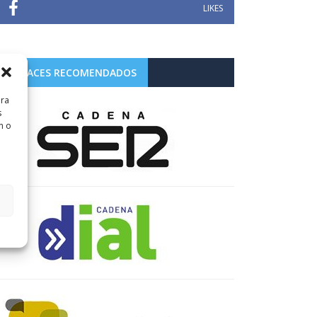
LIKES
ENLACES RECOMENDADOS
ara
s
n o