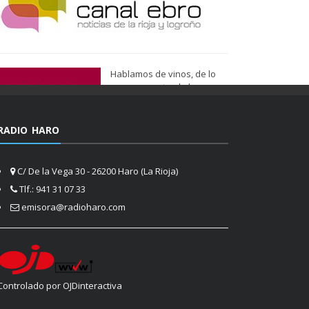
Hablamos de vinos, de lo
que nos gusta, de lo que
tenemos más cerca, de lo
que vemos cada día
cuando nos asomamos a la
RADIO HARO
vida.
Ser de Vinos
C/ De la Vega 30 - 26200 Haro (La Rioja)
Tlf.: 941 31 07 33
emisora@radioharo.com
Controlado por OJDinteractiva