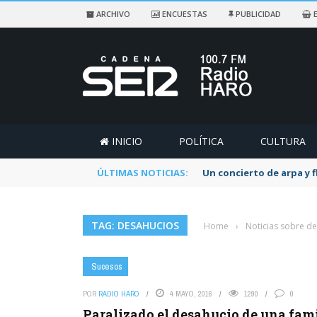
ARCHIVO
ENCUESTAS
PUBLICIDAD
E
INICIO
POLÍTICA
CULTURA
ÚLTIMAS NOTICIAS:
Un concierto de arpa y 
TAG: DESAHUCIOS
Home
›
Noticias sobre d
Sucesos
POR
RADIO HARO
4 MAYO, 2016
1290
0
Paralizado el desahucio de una fami