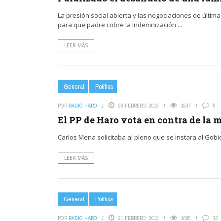
La presión social abierta y las negociaciones de últi
para que padre cobre la indemnización ...
LEER MÁS
General
Política
POR
RADIO HARO
26 FEBRERO, 2013
1537
5
El PP de Haro vota en contra de la m
Carlos Mena solicitaba al pleno que se instara al Gobi
LEER MÁS
General
Política
POR
RADIO HARO
21 FEBRERO, 2013
1605
13