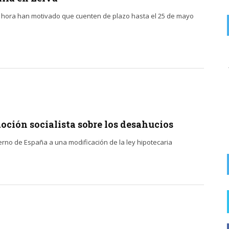
ma hora han motivado que cuenten de plazo hasta el 25 de mayo
on
ZASCARIAS DEL EBRO ALTO.
8 AGOSTO, 2026
La foto puede ser de la China. Centrarse en la guarrerías de
los fumadores insolidarios que ...
FOTODENUNCIAS | Fumar no es güay
oción socialista sobre los desahucios
erno de España a una modificación de la ley hipotecaria