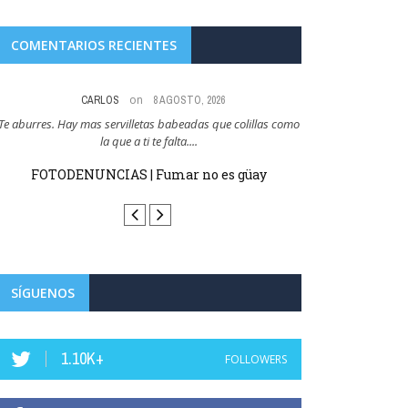
COMENTARIOS RECIENTES
on
CARLOS
8 AGOSTO, 2026
Te aburres. Hay mas servilletas babeadas que colillas como
Y esto es como cuan
la que a ti te falta....
que cer
FOTODENUNCIAS | Fumar no es güay
FOTODENUN
SÍGUENOS
1.10K+
FOLLOWERS