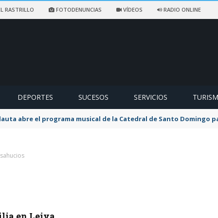
L RASTRILLO
FOTODENUNCIAS
VÍDEOS
RADIO ONLINE
DEPORTES
SUCESOS
SERVICIOS
TURIS
flauta abre el programa musical de la Catedral de Santo Domingo 
esahucios
lia en Leiva