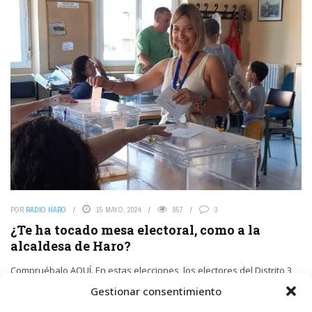
POR
RADIO HARO
15 MAYO, 2024
857
3
¿Te ha tocado mesa electoral, como a la
alcaldesa de Haro?
Compruébalo AQUÍ. En estas elecciones, los electores del Distrito 3
Sección 1 votan en la Oficina de Turismo.
Gestionar consentimiento