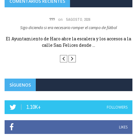
COMENTARIOS RECIENTES
on
UN VECINO
5 AGOSTO, 2026
Espero que prohíban aparcar los coches en la calle Atalaya, que termina en
Q
las escaleras ...
la
El Ayuntamiento de Haro abre la escalera y los accesos a la
P
calle San Felices desde ...
SÍGUENOS
1.10K+
FOLLOWERS
LIKES