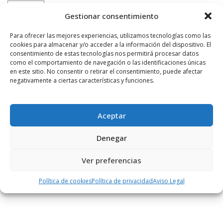
LEER MÁS
Gestionar consentimiento
Para ofrecer las mejores experiencias, utilizamos tecnologías como las
cookies para almacenar y/o acceder a la información del dispositivo. El
Asociaciones
General
consentimiento de estas tecnologías nos permitirá procesar datos
como el comportamiento de navegación o las identificaciones únicas
en este sitio. No consentir o retirar el consentimiento, puede afectar
POR
RADIO HARO
8 MAYO, 2013
1251
1
negativamente a ciertas características y funciones.
La AD Toloño prepara una salida para este
domingo a tierras alavesas
Aceptar
El grupo se desplazará hasta Salinas de Añana. Allí, visitará el Valle
Salado, y después se dividirá en dos grupos para realizar dos rutas
Denegar
de 4 ...
Ver preferencias
LEER MÁS
Política de cookies
Política de privacidad
Aviso Legal