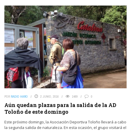
POR
RADIO HARO
2 JUNIO, 2016
1489
0
Aún quedan plazas para la salida de la AD
Toloño de este domingo
Este próximo domingo, la Asociación Deportiva Toloño llevará a cabo
la segunda salida de naturaleza. En esta ocasión, el grupo visitará el