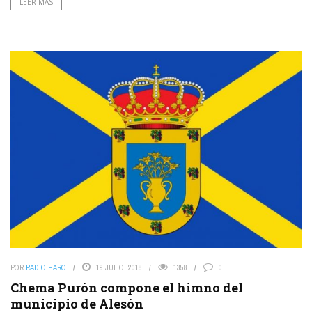
LEER MÁS
POR
RADIO HARO
19 JULIO, 2018
1358
0
Chema Purón compone el himno del
municipio de Alesón