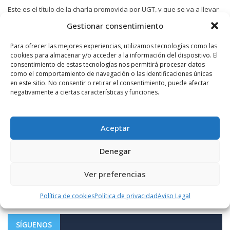
Este es el título de la charla promovida por UGT, y que se va a llevar
a cabo, en la sede del sindicato, este martes, a ...
Gestionar consentimiento
LEER MÁS
Para ofrecer las mejores experiencias, utilizamos tecnologías como las
cookies para almacenar y/o acceder a la información del dispositivo. El
consentimiento de estas tecnologías nos permitirá procesar datos
como el comportamiento de navegación o las identificaciones únicas
en este sitio. No consentir o retirar el consentimiento, puede afectar
COMENTARIOS RECIENTES
negativamente a ciertas características y funciones.
on
CARLOS
8 AGOSTO, 2026
Aceptar
res
Te aburres. Hay mas servilletas babeadas que colillas como la que a ti te
Y
falta....
Denegar
FOTODENUNCIAS | Fumar no es güay
Ver preferencias
Política de cookies
Política de privacidad
Aviso Legal
SÍGUENOS