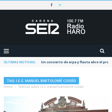
ÚLTIMAS NOTICIAS:
Un concierto de arpa y flauta abre el pr
TAG: I.E.S. MANUEL BARTOLOMÉ COSSÍO
Home
›
Noticias sobre i.e.s. manuel bartolomé cossío