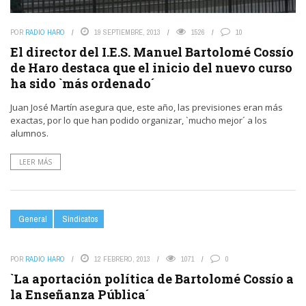
POR
RADIO HARO
19 SEPTIEMBRE, 2013
1526
10
El director del I.E.S. Manuel Bartolomé Cossío
de Haro destaca que el inicio del nuevo curso
ha sido `más ordenado´
Juan José Martín asegura que, este año, las previsiones eran más
exactas, por lo que han podido organizar, `mucho mejor´ a los
alumnos.
LEER MÁS
General
Sindicatos
POR
RADIO HARO
12 FEBRERO, 2013
1071
0
`La aportación política de Bartolomé Cossío a
la Enseñanza Pública´