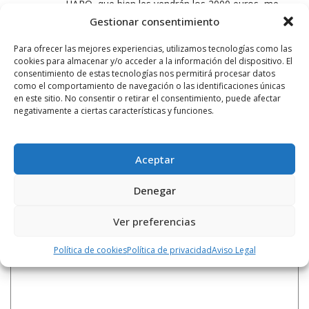
HARO, que bien les vendrán los 2000 euros, me
alegro!!!!!
Gestionar consentimiento
Para ofrecer las mejores experiencias, utilizamos tecnologías como las
CIUDADANO
cookies para almacenar y/o acceder a la información del dispositivo. El
consentimiento de estas tecnologías nos permitirá procesar datos
8 MAYO, 2014 AT 00:32
como el comportamiento de navegación o las identificaciones únicas
Las pitufas¡¡¡¡¡¡¡¡¡¡¡¡¡ ahora a nivel nacional vamos
en este sitio. No consentir o retirar el consentimiento, puede afectar
negativamente a ciertas características y funciones.
chicas que se puede
LEAVE A REPLY
Aceptar
Denegar
Ver preferencias
Política de cookies
Política de privacidad
Aviso Legal