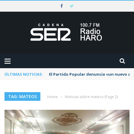
ÚLTIMAS NOTICIAS:
El Partido Popular denuncia «un nuevo abu
TAG: MATEOS
Home
›
Noticias sobre mateos
(Page 2)