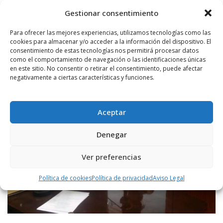
Patricia Mateos recuerda que los hoteles, que se plantean en el
centro de la ciudad, están promovidos por particulares y “para nada
Gestionar consentimiento
interviene el tripartito”.
Para ofrecer las mejores experiencias, utilizamos tecnologías como las
cookies para almacenar y/o acceder a la información del dispositivo. El
LEER MÁS
consentimiento de estas tecnologías nos permitirá procesar datos
como el comportamiento de navegación o las identificaciones únicas
en este sitio. No consentir o retirar el consentimiento, puede afectar
negativamente a ciertas características y funciones.
Aceptar
Denegar
Ver preferencias
Política de cookies
Política de privacidad
Aviso Legal