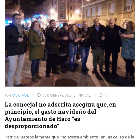
POR
RADIO HARO
30 DICIEMBRE, 2016
1418
5
La concejal no adscrita asegura que, en
principio, el gasto navideño del
Ayuntamiento de Haro “es
desproporcionado”
Patricia Mateos lamenta que “no exista ambiente” en las calles de la