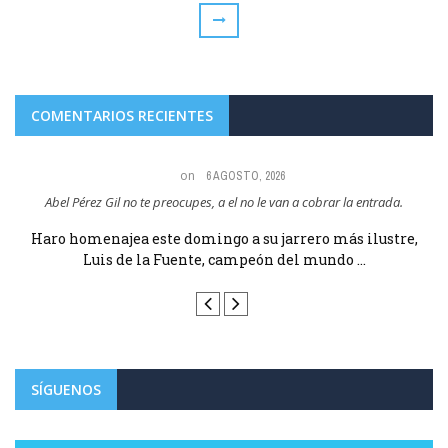
COMENTARIOS RECIENTES
on
6 AGOSTO, 2026
Maria Angeles Lugel Y que pasa porque le aplaudiera? VIVA RUBIALES Y
VIVA LUIS DE LA ...
E
Haro homenajea este domingo a su jarrero más ilustre,
Luis de la Fuente, campeón del mundo ...
SÍGUENOS