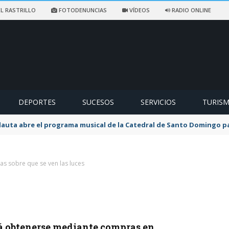
L RASTRILLO
FOTODENUNCIAS
VÍDEOS
RADIO ONLINE
DEPORTES
SUCESOS
SERVICIOS
TURIS
flauta abre el programa musical de la Catedral de Santo Domingo 
ias sobre que se ven las luces
odrá obtenerse mediante compras en