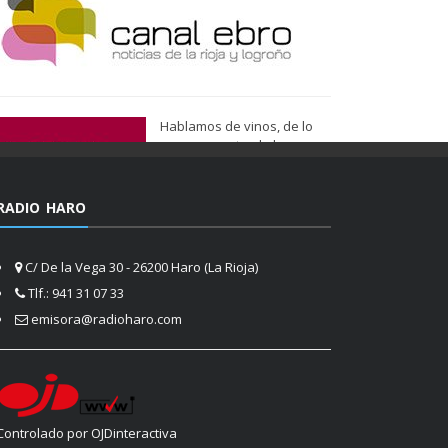
Hablamos de vinos, de lo
que nos gusta, de lo que
tenemos más cerca, de lo
que vemos cada día
cuando nos asomamos a la
RADIO HARO
vida.
Ser de Vinos
C/ De la Vega 30 - 26200 Haro (La Rioja)
Tlf.: 941 31 07 33
emisora@radioharo.com
Controlado por OJDinteractiva