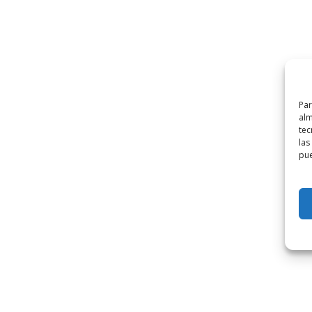
Par
alm
tec
las
pue