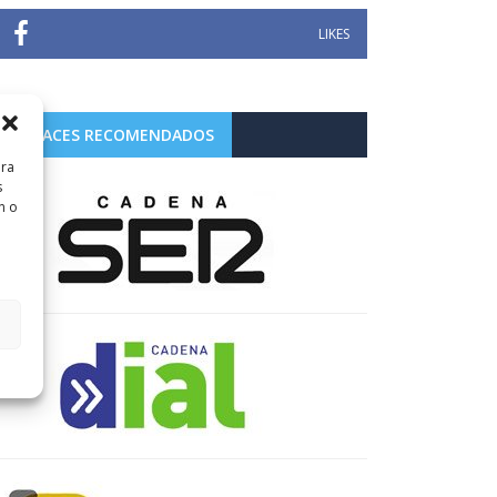
LIKES
ENLACES RECOMENDADOS
ara
s
n o