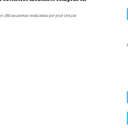
n 280 acuarelas realizadas por José Uriszar
on
JARRERO
7 AGOSTO, 2026
El miedo que nos meten con el eclipse, en 1999 hubo otro
por la mañana, duro ...
Salud recuerda que mirar directamente al
eclipse solar sin protección homologada puede
provocar lesiones irreversibles en ...