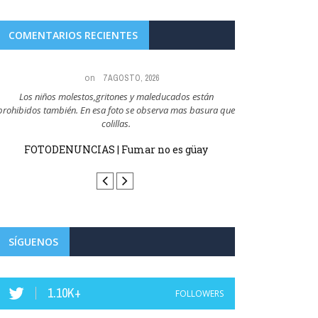
COMENTARIOS RECIENTES
on
7 AGOSTO, 2026
Los niños molestos,gritones y maleducados están
Todo el mundo sabe qu
prohibidos también. En esa foto se observa mas basura que
q
colillas.
FOTODENUN
FOTODENUNCIAS | Fumar no es güay
SÍGUENOS
1.10K+
FOLLOWERS