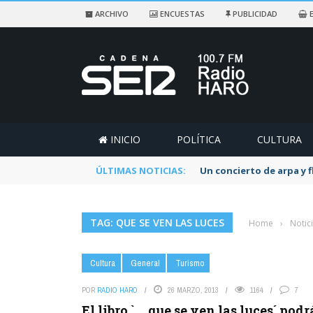
ARCHIVO
ENCUESTAS
PUBLICIDAD
E
INICIO
POLÍTICA
CULTURA
ÚLTIMAS NOTICIAS:
Un concierto de arpa y 
TAG: QUE SE VEN LAS LUCES
Home
›
Notic
Cultura
General
Turismo
POR
RADIO HARO
26 MARZO, 2013
1164
7
El libro ` … que se ven las luces´ p