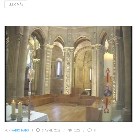
LEER MÁS
POR
RADIO HARO
2 ABRIL, 2019
1629
0