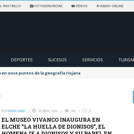
L RASTRILLO
FOTODENUNCIAS
VÍDEOS
RADIO ONLINE
DEPORTES
SUCESOS
SERVICIOS
TURIS
ccidentado en un sendero de Ezcaray
o
POR
RADIO HARO
10 ABRIL, 2026
358
0
on
EX SOCIALISTA
6 AGOSTO, 2026
EL MUSEO VIVANCO INAUGURA EN
Lo que queda del Psoe a lo suyo. La lio yo y la culpa de los ...
ELCHE “LA HUELLA DE DIONISOS”, EL
HOMENAJE A DIONISOS Y SU PAPEL EN
El Partido Popular denuncia «un nuevo abuso»