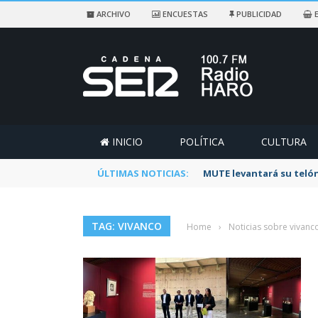
ARCHIVO
ENCUESTAS
PUBLICIDAD
E
INICIO
POLÍTICA
CULTURA
ÚLTIMAS NOTICIAS:
Rescatado un ciclista a
TAG: VIVANCO
Home
›
Noticias sobre vivanc