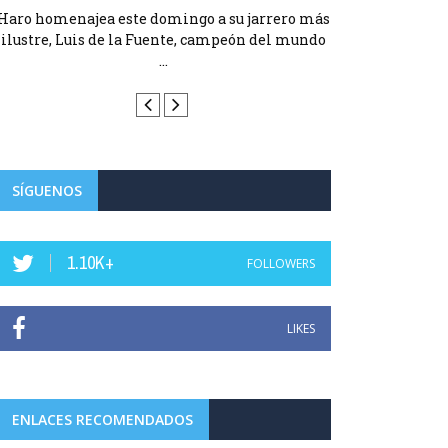
Haro homenajea este domingo a su jarrero más
Haro homenajea 
ilustre, Luis de la Fuente, campeón del mundo
ilustre, Luis d
...
SÍGUENOS
1.10K+
FOLLOWERS
LIKES
ENLACES RECOMENDADOS