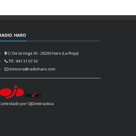
RADIO HARO
C/ De la Vega 30 - 26200 Haro (La Rioja)
Tlf.: 941 31 07 33
emisora@radioharo.com
Controlado por OJDinteractiva