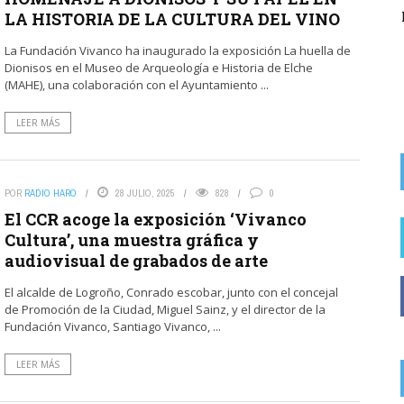
LA HISTORIA DE LA CULTURA DEL VINO
del alcalde socialista de Rodezno en la
recaudación de ...
La Fundación Vivanco ha inaugurado la exposición La huella de
Dionisos en el Museo de Arqueología e Historia de Elche
(MAHE), una colaboración con el Ayuntamiento ...
LEER MÁS
POR
RADIO HARO
28 JULIO, 2025
828
0
El CCR acoge la exposición ‘Vivanco
Cultura’, una muestra gráfica y
audiovisual de grabados de arte
El alcalde de Logroño, Conrado escobar, junto con el concejal
de Promoción de la Ciudad, Miguel Sainz, y el director de la
Fundación Vivanco, Santiago Vivanco, ...
LEER MÁS