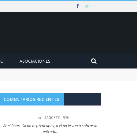
MO
ASOCIACIONES
COMENTARIOS RECIENTES
on
6 AGOSTO, 2026
Abel Pérez Gil no te preocupes, a el no le van a cobrar la
Maria Angeles Lugel
entrada.
RUBIAL