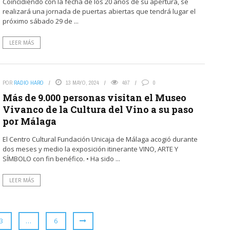
Coincidiendo con la fecha de los 20 años de su apertura, se
realizará una jornada de puertas abiertas que tendrá lugar el
próximo sábado 29 de ...
LEER MÁS
POR
RADIO HARO
13 MAYO, 2024
497
0
Más de 9.000 personas visitan el Museo
Vivanco de la Cultura del Vino a su paso
por Málaga
El Centro Cultural Fundación Unicaja de Málaga acogió durante
dos meses y medio la exposición itinerante VINO, ARTE Y
SÍMBOLO con fin benéfico. • Ha sido ...
LEER MÁS
3
…
6