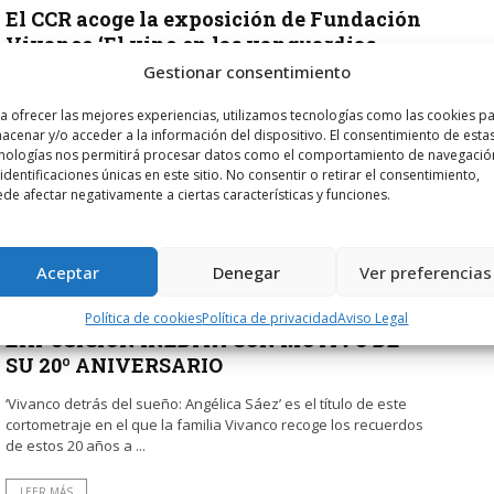
El CCR acoge la exposición de Fundación
Vivanco ‘El vino en las vanguardias
artísticas’
Gestionar consentimiento
La muestra estará abierta al público hasta el 24 de enero de
a ofrecer las mejores experiencias, utilizamos tecnologías como las cookies p
2025 y se llevarán a cabo varias visitas guiadas. Recoge obras
acenar y/o acceder a la información del dispositivo. El consentimiento de esta
de artistas riojanos ...
nologías nos permitirá procesar datos como el comportamiento de navegació
 identificaciones únicas en este sitio. No consentir o retirar el consentimiento,
de afectar negativamente a ciertas características y funciones.
LEER MÁS
Aceptar
Denegar
Ver preferencias
POR
RADIO HARO
1 JULIO, 2024
470
0
VIVANCO ESTRENA CORTOMETRAJE Y
Política de cookies
Política de privacidad
Aviso Legal
EXPOSICIÓN INÉDITA CON MOTIVO DE
SU 20º ANIVERSARIO
‘Vivanco detrás del sueño: Angélica Sáez’ es el título de este
cortometraje en el que la familia Vivanco recoge los recuerdos
de estos 20 años a ...
LEER MÁS