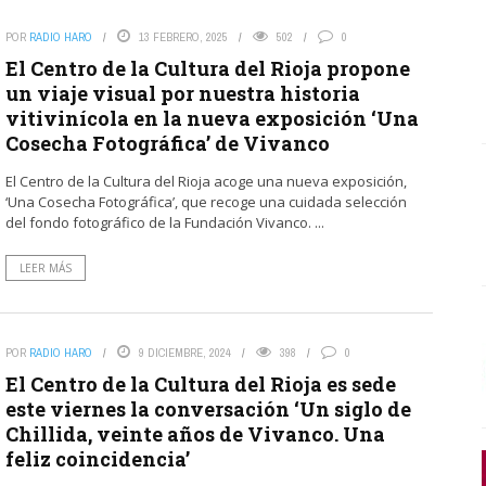
POR
RADIO HARO
13 FEBRERO, 2025
502
0
El Centro de la Cultura del Rioja propone
un viaje visual por nuestra historia
vitivinícola en la nueva exposición ‘Una
Cosecha Fotográfica’ de Vivanco
El Centro de la Cultura del Rioja acoge una nueva exposición,
‘Una Cosecha Fotográfica’, que recoge una cuidada selección
del fondo fotográfico de la Fundación Vivanco. ...
LEER MÁS
POR
RADIO HARO
9 DICIEMBRE, 2024
398
0
El Centro de la Cultura del Rioja es sede
este viernes la conversación ‘Un siglo de
Chillida, veinte años de Vivanco. Una
feliz coincidencia’