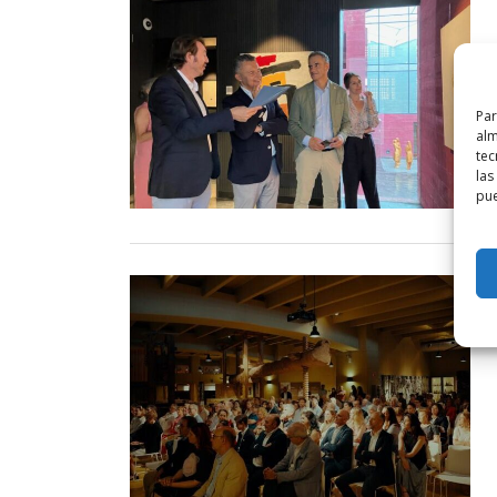
Par
alm
tec
las
pue