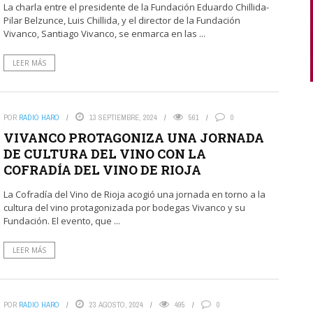
La charla entre el presidente de la Fundación Eduardo Chillida-
Pilar Belzunce, Luis Chillida, y el director de la Fundación
Vivanco, Santiago Vivanco, se enmarca en las ...
LEER MÁS
POR
RADIO HARO
13 SEPTIEMBRE, 2024
561
0
VIVANCO PROTAGONIZA UNA JORNADA
DE CULTURA DEL VINO CON LA
COFRADÍA DEL VINO DE RIOJA
La Cofradía del Vino de Rioja acogió una jornada en torno a la
cultura del vino protagonizada por bodegas Vivanco y su
Fundación. El evento, que ...
LEER MÁS
POR
RADIO HARO
23 AGOSTO, 2024
495
0