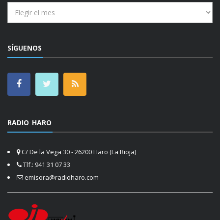
Archivos
SÍGUENOS
RADIO HARO
C/ De la Vega 30 - 26200 Haro (La Rioja)
Tlf.: 941 31 07 33
emisora@radioharo.com