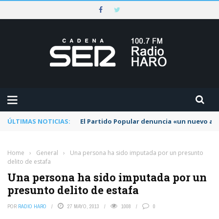
ÚLTIMAS NOTICIAS:
El Partido Popular denuncia «un nuevo abu
Home
›
General
›
Una persona ha sido imputada por un presunto
delito de estafa
Una persona ha sido imputada por un
presunto delito de estafa
POR
RADIO HARO
27 MAYO, 2013
1008
0