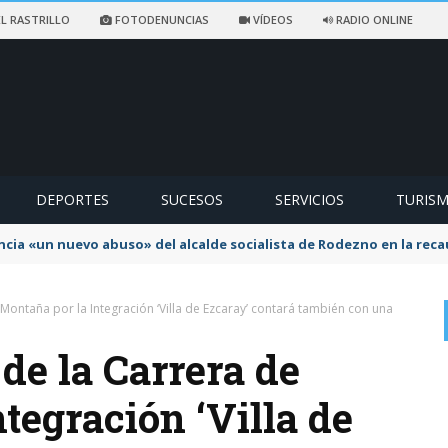
L RASTRILLO
FOTODENUNCIAS
VÍDEOS
RADIO ONLINE
DEPORTES
SUCESOS
SERVICIOS
TURIS
ncia «un nuevo abuso» del alcalde socialista de Rodezno en la reca
Montaña por la Integración ‘Villa de Ezcaray’ contará también con una
de la Carrera de
tegración ‘Villa de