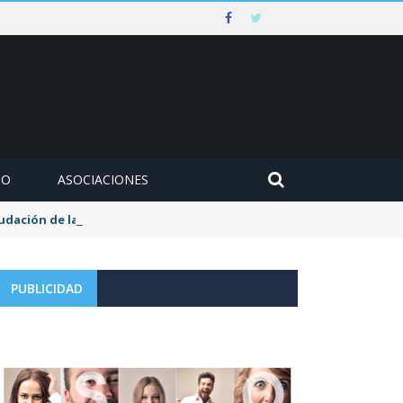
MO
ASOCIACIONES
udación de la tasa de aguas y basuras
PUBLICIDAD