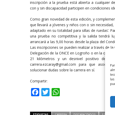
inscripción a la prueba está abierta a cualquier d
con y sin discapacidad participen en condiciones id
Como gran novedad de esta edición, y complementa
que llevará a jóvenes y niños con o sin necesidad, 
adaptado en su totalidad para sillas de ruedas’. Par
una prueba no competitiva y la salida tendrá lu
arrancará a las 9,00 horas desde la plaza del Co
Las inscripciones se pueden realizar a través de l
Delegación de la ONCE en Logroño o en la oficina
21 kilómetros y un desnivel positivo de 85
carrera.ezcaray@gmail.com para que asociaci
Par
solucionar dudas sobre la carrera en sí.
alm
tec
las
Compartir:
pue
Facebook
Twitter
WhatsApp
ETIQUETAS
CARRERA
DISCAPACITADOS
EZCARAY