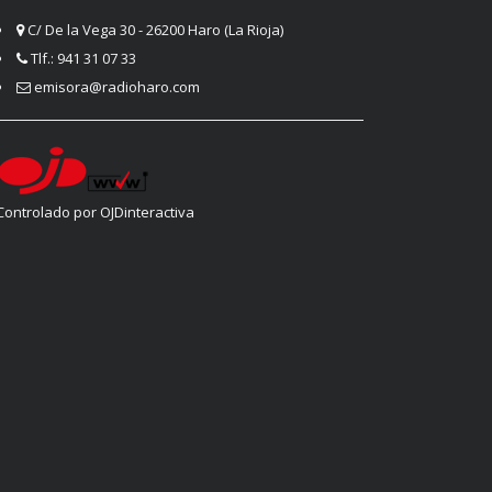
C/ De la Vega 30 - 26200 Haro (La Rioja)
Tlf.: 941 31 07 33
emisora@radioharo.com
Controlado por OJDinteractiva