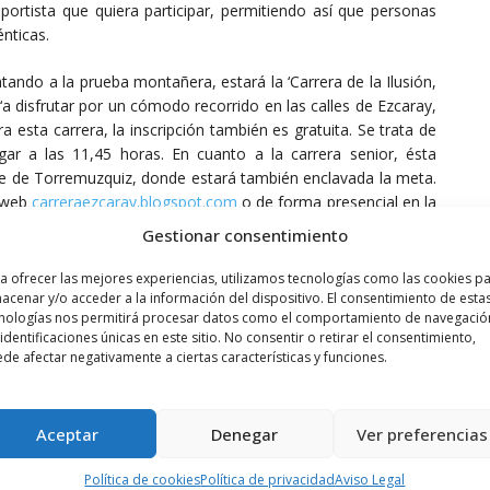
eportista que quiera participar, permitiendo así que personas
énticas.
ndo a la prueba montañera, estará la ‘Carrera de la Ilusión,
‘a disfrutar por un cómodo recorrido en las calles de Ezcaray,
a esta carrera, la inscripción también es gratuita. Se trata de
gar a las 11,45 horas. En cuanto a la carrera senior, ésta
nde de Torremuzquiz, donde estará también enclavada la meta.
a web
carreraezcaray.blogspot.com
o de forma presencial en la
 de Turismo de Ezcaray. La prueba tiene un recorrido de unos
Gestionar consentimiento
0 metros. Para más información, está también el mail
ones o colectivos de personas con discapacidad puedan
a ofrecer las mejores experiencias, utilizamos tecnologías como las cookies p
acenar y/o acceder a la información del dispositivo. El consentimiento de esta
nologías nos permitirá procesar datos como el comportamiento de navegació
 identificaciones únicas en este sitio. No consentir o retirar el consentimiento,
de afectar negativamente a ciertas características y funciones.
Aceptar
Denegar
Ver preferencias
Política de cookies
Política de privacidad
Aviso Legal
INSCRIPCION
INTEGRACION
JOVENES
MONTAÑA