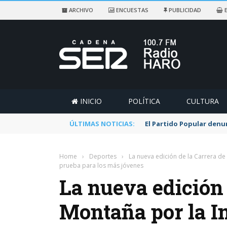
ARCHIVO
ENCUESTAS
PUBLICIDAD
E
INICIO
POLÍTICA
CULTURA
ÚLTIMAS NOTICIAS:
El Partido Popular denu
Home
›
Deportes
›
La nueva edición de la Carrera de 
prueba para los más jóvenes
La nueva edición 
Montaña por la In