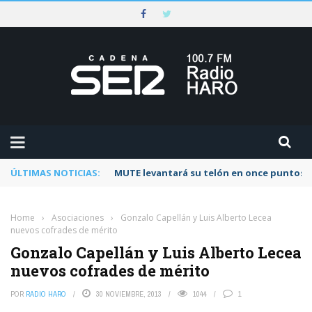
ÚLTIMAS NOTICIAS:
MUTE levantará su telón en once puntos d
Home
›
Asociaciones
›
Gonzalo Capellán y Luis Alberto Lecea
nuevos cofrades de mérito
Gonzalo Capellán y Luis Alberto Lecea
nuevos cofrades de mérito
POR
RADIO HARO
30 NOVIEMBRE, 2013
1044
1