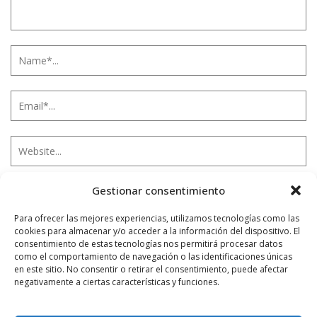
Gestionar consentimiento
Notificarme vía correo electrónico cuando el comentario sea
aprobado.
Para ofrecer las mejores experiencias, utilizamos tecnologías como las
cookies para almacenar y/o acceder a la información del dispositivo. El
consentimiento de estas tecnologías nos permitirá procesar datos
Este sitio usa Akismet para reducir el spam.
Aprende
como el comportamiento de navegación o las identificaciones únicas
cómo se procesan los datos de tus comentarios.
en este sitio. No consentir o retirar el consentimiento, puede afectar
negativamente a ciertas características y funciones.