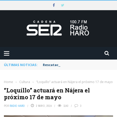
ÚLTIMAS NOTICIAS:
Rescatado un ciclista accidentado en un 
Home
›
Cultura
›
“Loquillo” actuará en Nájera el próximo 17 de mayo
“Loquillo” actuará en Nájera el
próximo 17 de mayo
POR
RADIO HARO
2 MAYO, 2014
1143
3