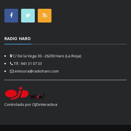
RADIO HARO
C/ De la Vega 30 - 26200 Haro (La Rioja)
Tlf.: 941 31 07 33
emisora@radioharo.com
Controlado por OJDinteractiva