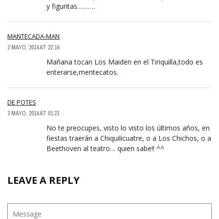
y figuritas……….
MANTECADA-MAN
2 MAYO, 2014 AT 22:14
Mañana tocan Los Maiden en el Tiriquilla,todo es
enterarse,mentecatos.
DE POTES
3 MAYO, 2014 AT 01:23
No te preocupes, visto lo visto los últimos años, en
fiestas traerán a Chiquilicuatre, o a Los Chichos, o a
Beethoven al teatro… quien sabe!! ^^
LEAVE A REPLY