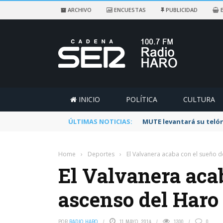
ARCHIVO
ENCUESTAS
PUBLICIDAD
E
INICIO
POLÍTICA
CULTURA
ÚLTIMAS NOTICIAS:
Rescatado un ciclista a
Home
›
Deportes
›
El Valvanera acaba con el sueño d
El Valvanera aca
ascenso del Haro
POR
RADIO HARO
11 MAYO, 2014
1300
0