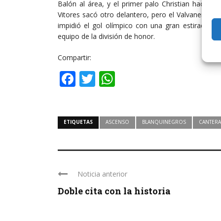
Balón al área, y el primer palo Christian hacía e
Vitores sacó otro delantero, pero el Valvanera en
impidió el gol olímpico con una gran estirada. L
equipo de la división de honor.
Compartir:
Facebook
Twitter
WhatsApp
ETIQUETAS
ASCENSO
BLANQUINEGROS
CANTERA
Noticia anterior
Doble cita con la historia