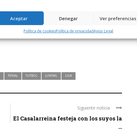
l gol del desempate. El Haro se fue con todo al ataque. Kike
 un córner a punto estuvo de hacer el tercero. Miguel Maicas
a remontada blanquinegra no llegó, y el Valvanera es nuevo
Aceptar
Denegar
Ver preferencias
Política de cookies
Política de privacidad
Aviso Legal
FERIAL
FUTBOL
JUVENIL
LIGA
Siguiente noticia
El Casalarreina festeja con los suyos la
...