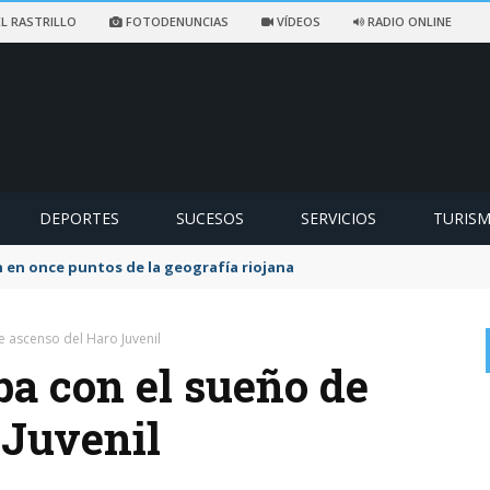
L RASTRILLO
FOTODENUNCIAS
VÍDEOS
RADIO ONLINE
DEPORTES
SUCESOS
SERVICIOS
TURIS
ccidentado en un sendero de Ezcaray
e ascenso del Haro Juvenil
ba con el sueño de
 Juvenil