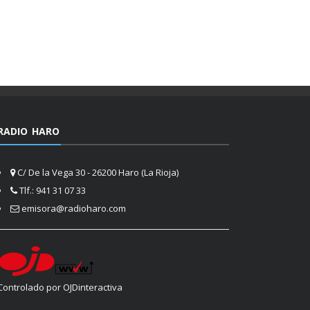
RADIO HARO
C/ De la Vega 30 - 26200 Haro (La Rioja)
Tlf.: 941 31 07 33
emisora@radioharo.com
Controlado por OJDinteractiva