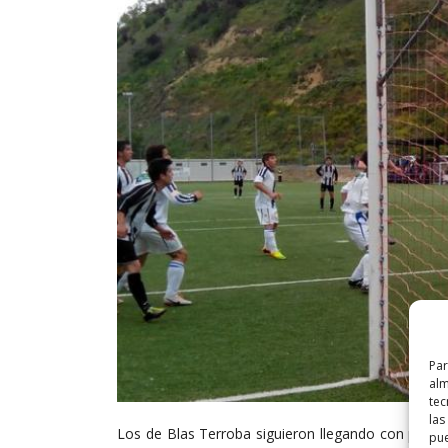
Par
alm
tec
las
Los de Blas Terroba siguieron llegando con peligro
pue