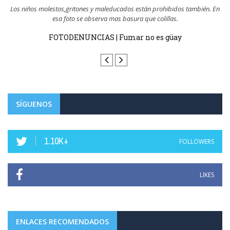
En
Todo el mundo sabe quién tira las colillas al suelo y son los que ejemplo
tienen ...
FOTODENUNCIAS | Fumar no es güay
SÍGUENOS
1.10K+
FOLLOWERS
LIKES
ENLACES RECOMENDADOS