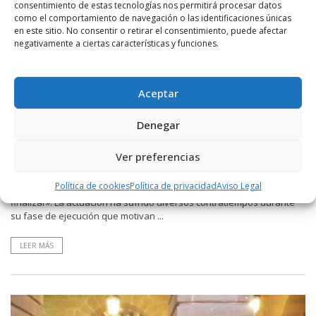
consentimiento de estas tecnologías nos permitirá procesar datos
como el comportamiento de navegación o las identificaciones únicas
en este sitio. No consentir o retirar el consentimiento, puede afectar
negativamente a ciertas características y funciones.
Aceptar
POR
RADIO HARO
24 ENERO, 2019
1510
6
Denegar
La instalación de la calefacción origina un
nuevo retraso en las obras de los vestuarios
Ver preferencias
de El Ferial
Política de cookies
Política de privacidad
Aviso Legal
El PP cree que «como sigamos así, los trabajos nunca van a
finalizar». La actuación ha sufrido diversos contratiempos durante
su fase de ejecución que motivan ...
LEER MÁS