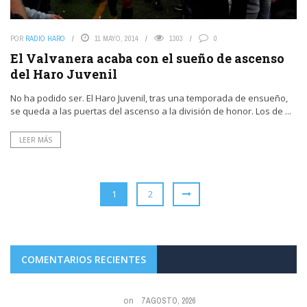
POR
RADIO HARO
11 MAYO, 2014
1303
0
El Valvanera acaba con el sueño de ascenso
del Haro Juvenil
No ha podido ser. El Haro Juvenil, tras una temporada de ensueño,
se queda a las puertas del ascenso a la división de honor. Los de ...
LEER MÁS
1
2
COMENTARIOS RECIENTES
on
7 AGOSTO, 2026