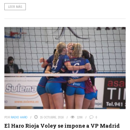
LEER MÁS
POR
RADIO HARO
15 OCTUBRE, 2016
1286
0
El Haro Rioja Voley se impone a VP Madrid