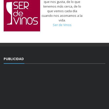
que nos gusta, de lo que
tenemos más cerca, de lo
que vemos cada día
cuando nos asomamos a la
vida.
Ser de Vinos
PUBLICIDAD