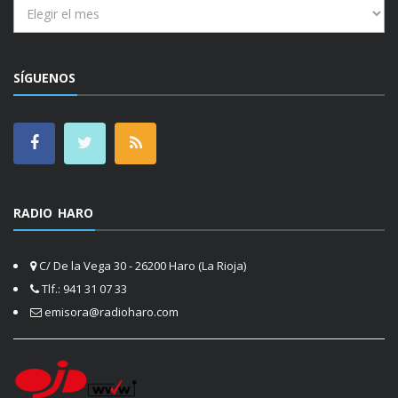
Archivos
SÍGUENOS
RADIO HARO
C/ De la Vega 30 - 26200 Haro (La Rioja)
Tlf.: 941 31 07 33
emisora@radioharo.com