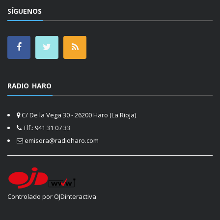
SÍGUENOS
RADIO HARO
C/ De la Vega 30 - 26200 Haro (La Rioja)
Tlf.: 941 31 07 33
emisora@radioharo.com
Controlado por OJDinteractiva