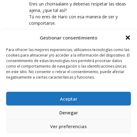
Eres un chorraalaire y deberias respetar las ideas
ajena, ¿que tal así?
Tú no eres de Haro con esa manera de ser y
comportarse.
Gestionar consentimiento
VECINO DE HARO
11 DICIEMBRE, 2025 AT 13:00
Para ofrecer las mejores experiencias, utilizamos tecnologías como las
cookies para almacenar y/o acceder a la información del dispositivo. El
Totalmente necesario. Ya era hora que gobiernen
consentimiento de estas tecnologías nos permitirá procesar datos
valientes.
como el comportamiento de navegación o las identificaciones únicas
en este sitio. No consentir o retirar el consentimiento, puede afectar
negativamente a ciertas características y funciones.
MANOLITO
8 JULIO, 2026 AT 16:08
Aceptar
El verano 2027 sin obra y sin piscinas en Haro.
Tomar nota ésto lo digo a Julio 2026.
Denegar
LEAVE A REPLY
Ver preferencias