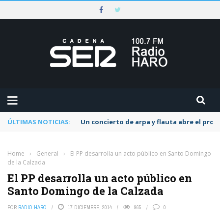
ÚLTIMAS NOTICIAS:
Un concierto de arpa y flauta abre el pr
Home
›
General
›
El PP desarrolla un acto público en Santo Domingo
de la Calzada
El PP desarrolla un acto público en
Santo Domingo de la Calzada
POR
RADIO HARO
17 DICIEMBRE, 2014
965
0