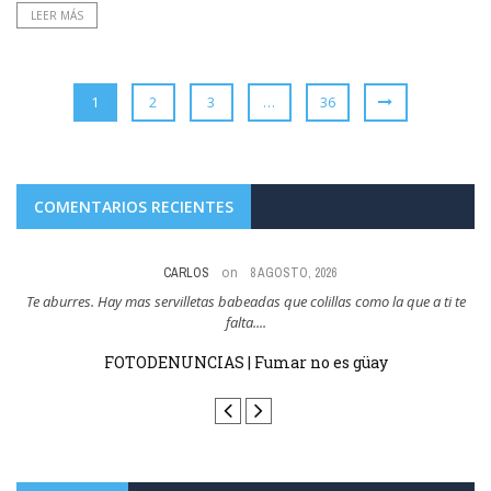
LEER MÁS
1
2
3
…
36
COMENTARIOS RECIENTES
on
8 AGOSTO, 2026
te
Y esto es como cuando pensaban que la hosteleria tendria que cerrar por
N
no dejar fumar ...
FOTODENUNCIAS | Fumar no es güay