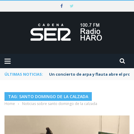
ÚLTIMAS NOTICIAS:
Un concierto de arpa y flauta abre el pr
TAG: SANTO DOMINGO DE LA CALZADA
Home
›
Noticias sobre santo domingo de la calzada