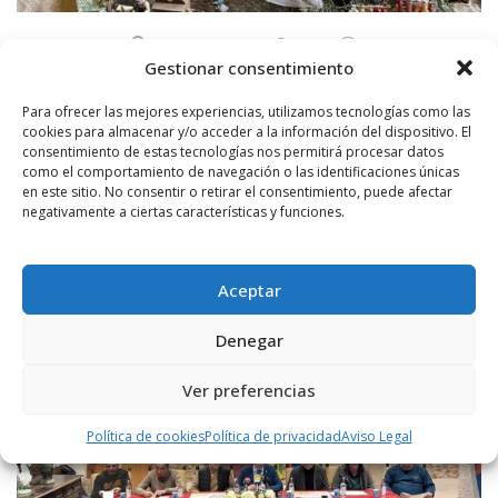
POR
RADIO HARO
3 DICIEMBRE, 2024
666
0
Gestionar consentimiento
FOTOS | Santo Domingo de la Calzada y
Cañas se consolidan como una de las rutas de
Para ofrecer las mejores experiencias, utilizamos tecnologías como las
belenes más importantes del norte de España
cookies para almacenar y/o acceder a la información del dispositivo. El
consentimiento de estas tecnologías nos permitirá procesar datos
Hasta el 5 de enero de 2025, Santo Domingo de la Calzada y Cañas
como el comportamiento de navegación o las identificaciones únicas
se convertirán en una de las rutas belenísticas más importantes del
en este sitio. No consentir o retirar el consentimiento, puede afectar
norte ...
negativamente a ciertas características y funciones.
LEER MÁS
Aceptar
Denegar
Ver preferencias
Política de cookies
Política de privacidad
Aviso Legal