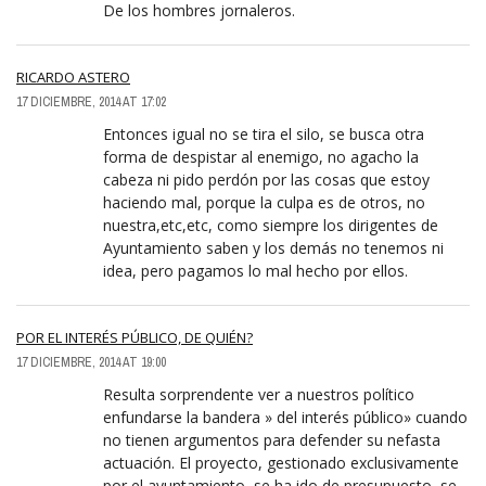
De los hombres jornaleros.
RICARDO ASTERO
17 DICIEMBRE, 2014 AT 17:02
Entonces igual no se tira el silo, se busca otra
forma de despistar al enemigo, no agacho la
cabeza ni pido perdón por las cosas que estoy
haciendo mal, porque la culpa es de otros, no
nuestra,etc,etc, como siempre los dirigentes de
Ayuntamiento saben y los demás no tenemos ni
idea, pero pagamos lo mal hecho por ellos.
POR EL INTERÉS PÚBLICO, DE QUIÉN?
17 DICIEMBRE, 2014 AT 19:00
Resulta sorprendente ver a nuestros político
enfundarse la bandera » del interés público» cuando
no tienen argumentos para defender su nefasta
actuación. El proyecto, gestionado exclusivamente
por el ayuntamiento, se ha ido de presupuesto, se