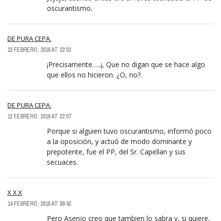
oscurantismo.
DE PURA CEPA.
12 FEBRERO, 2016 AT 22:03
¡Precisamente…..¡, Que no digan que se hace algo
que ellos no hicieron. ¿O, no?.
DE PURA CEPA.
12 FEBRERO, 2016 AT 22:07
Porque si alguien tuvo oscurantismo, informó poco
a la oposición, y actuó de modo dominante y
prepotente, fue el PP, del Sr. Capellan y sus
secuaces.
X X X
14 FEBRERO, 2016 AT 09:42
Pero Asenjo creo que tambien lo sabra y, si quiere,