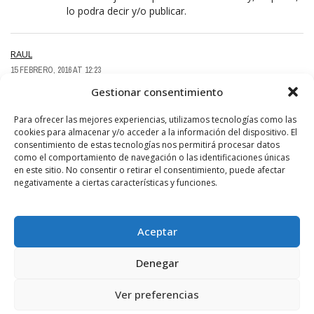
lo podra decir y/o publicar.
RAUL
15 FEBRERO, 2016 AT 12:23
Desconozco cuanto cuesta cada pleno pero:
Gestionar consentimiento
Para ofrecer las mejores experiencias, utilizamos tecnologías como las
¿Ha cambiado el precio desde que el gobierno
cookies para almacenar y/o acceder a la información del dispositivo. El
municipal decidió cuantos plenos habia que hacer y
consentimiento de estas tecnologías nos permitirá procesar datos
con que frecuencia?
como el comportamiento de navegación o las identificaciones únicas
en este sitio. No consentir o retirar el consentimiento, puede afectar
Usar de argumento el ahorro es una demostración
negativamente a ciertas características y funciones.
mas de la cantidad de palmeros que escriben en
este medio.
Aceptar
Si se aprueba una cosa es para cumplir, sino no se
aprueba.
Denegar
Ver preferencias
LEAVE A REPLY