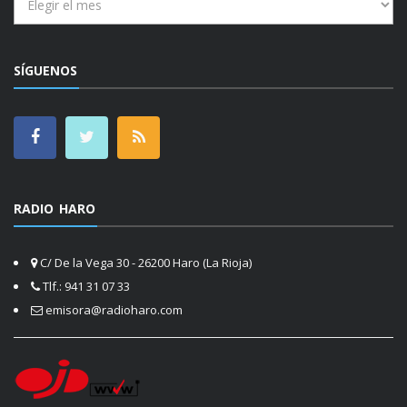
SÍGUENOS
RADIO HARO
C/ De la Vega 30 - 26200 Haro (La Rioja)
Tlf.: 941 31 07 33
emisora@radioharo.com