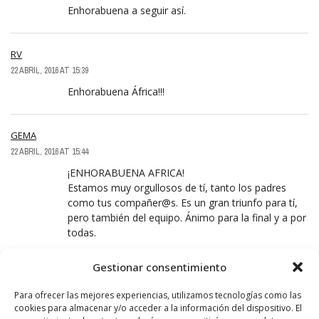
Enhorabuena a seguir así.
RV
22 ABRIL, 2016 AT 15:39
Enhorabuena África!!!
GEMA
22 ABRIL, 2016 AT 15:44
¡ENHORABUENA AFRICA!
Estamos muy orgullosos de tí, tanto los padres
como tus compañer@s. Es un gran triunfo para tí,
pero también del equipo. Ánimo para la final y a por
todas.
Gestionar consentimiento
LAURA
22 ABRIL, 2016 AT 22:38
Para ofrecer las mejores experiencias, utilizamos tecnologías como las
cookies para almacenar y/o acceder a la información del dispositivo. El
Enhorabuena África!!! y sigue preparando la próxima