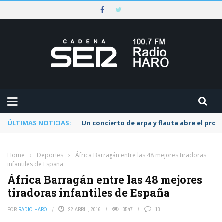
ÚLTIMAS NOTICIAS:
Un concierto de arpa y flauta abre el pr
Home
›
Deportes
›
África Barragán entre las 48 mejores tiradoras
infantiles de España
África Barragán entre las 48 mejores
tiradoras infantiles de España
POR
RADIO HARO
22 ABRIL, 2016
3547
13