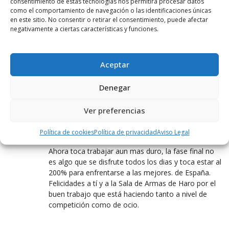
consentimiento de estas tecnologías nos permitirá procesar datos
competición con esas ganas e ilusión. A la Sala de
como el comportamiento de navegación o las identificaciones únicas
Armas de Haro decirles que también son
en este sitio. No consentir o retirar el consentimiento, puede afectar
campeones, que estamos muy contentos y
negativamente a ciertas características y funciones.
orgullosos del trabajo y esfuerzo que hacen y el
buen ambiente que hay entre todos, y ese mérito
es de los chavales y los entrenadores, con su forma
Aceptar
de inculcarles el deporte sin competitividad entre
ellos y buen compañerismo. Aúpa y para adelante!!!!
Denegar
Ver preferencias
PERSEO
24 ABRIL, 2016 AT 16:08
Política de cookies
Política de privacidad
Aviso Legal
Enhorabuena Africa!!!
Ahora toca trabajar aun mas duro, la fase final no
es algo que se disfrute todos los dias y toca estar al
200% para enfrentarse a las mejores. de España.
Felicidades a tí y a la Sala de Armas de Haro por el
buen trabajo que está haciendo tanto a nivel de
competición como de ocio.