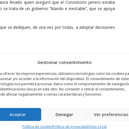
Laura Rivado quien aseguró que el Consistorio jarrero estaba
 se trata de un gobierno “blando e inestable”, que se apoya
 que se dediquen, de una vez por todas, a adoptar decisiones
Gestionar consentimiento
a ofrecer las mejores experiencias, utilizamos tecnologías como las cookies p
acenar y/o acceder a la información del dispositivo. El consentimiento de esta
nologías nos permitirá procesar datos como el comportamiento de navegació
RNO
 identificaciones únicas en este sitio. No consentir o retirar el consentimiento,
de afectar negativamente a ciertas características y funciones.
Siguiente noticia
Aceptar
Denegar
Ver preferencias
La alcaldesa anuncia que las
Política de cookies
Política de privacidad
Aviso Legal