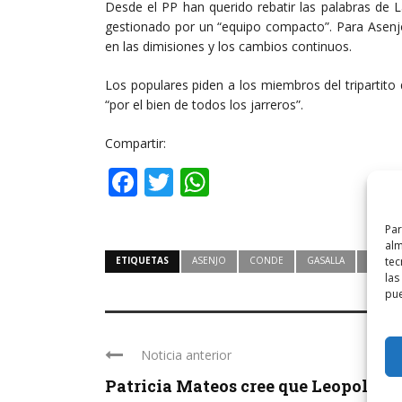
Desde el PP han querido rebatir las palabras de 
gestionado por un “equipo compacto”. Para Asenjo
en las dimisiones y los cambios continuos.
Los populares piden a los miembros del tripartito
“por el bien de todos los jarreros”.
Compartir:
Facebook
Twitter
WhatsApp
Par
alm
tec
ETIQUETAS
ASENJO
CONDE
GASALLA
GOBIE
las
pue
Noticia anterior
Patricia Mateos cree que Leopoldo