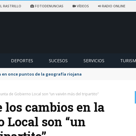
L RASTRILLO
FOTODENUNCIAS
VÍDEOS
RADIO ONLINE
DEPORTES
SUCESOS
SERVICIOS
TURIS
ccidentado en un sendero de Ezcaray
Junta de Gobierno Local son “un vaivén más del tripartito”
 los cambios en la
o Local son “un