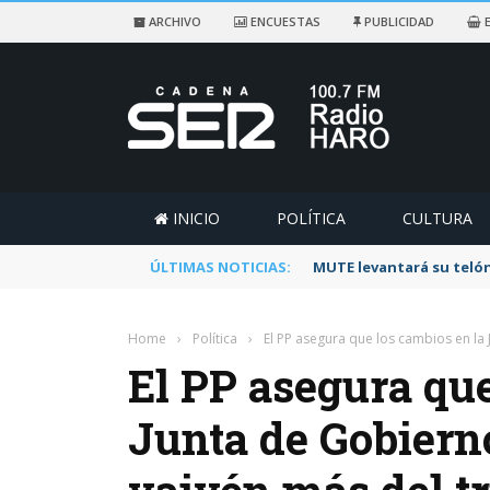
ARCHIVO
ENCUESTAS
PUBLICIDAD
E
INICIO
POLÍTICA
CULTURA
ÚLTIMAS NOTICIAS:
Rescatado un ciclista a
Home
›
Política
›
El PP asegura que los cambios en la 
El PP asegura que
Junta de Gobiern