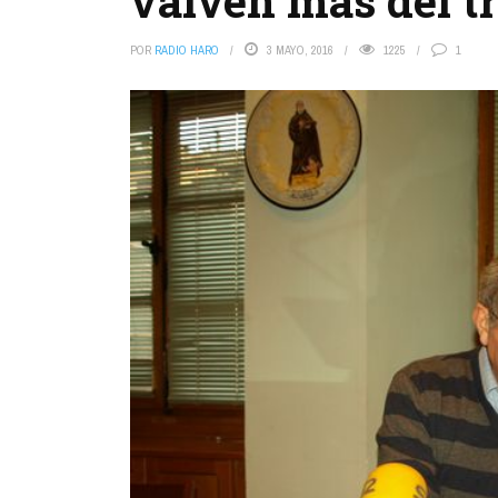
vaivén más del tr
POR
RADIO HARO
3 MAYO, 2016
1225
1