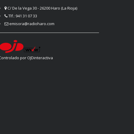
C/ De la Vega 30 - 26200 Haro (La Rioja)
Tlf.: 941 31 07 33
emisora@radioharo.com
Controlado por OJDinteractiva