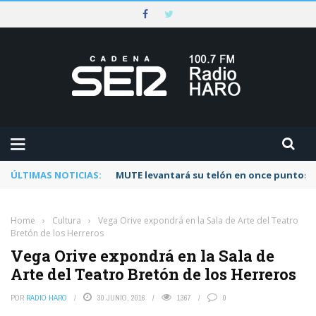
ÚLTIMAS NOTICIAS:
MUTE levantará su telón en once puntos d
Home
›
Cultura
›
Vega Orive expondrá en la Sala de Arte del Teatro
Bretón de los Herreros
Vega Orive expondrá en la Sala de
Arte del Teatro Bretón de los Herreros
POR
RADIO HARO
30 JUNIO, 2016
1367
0