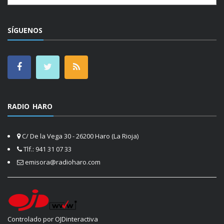
SÍGUENOS
RADIO HARO
C/ De la Vega 30 - 26200 Haro (La Rioja)
Tlf.: 941 31 07 33
emisora@radioharo.com
Controlado por OJDinteractiva