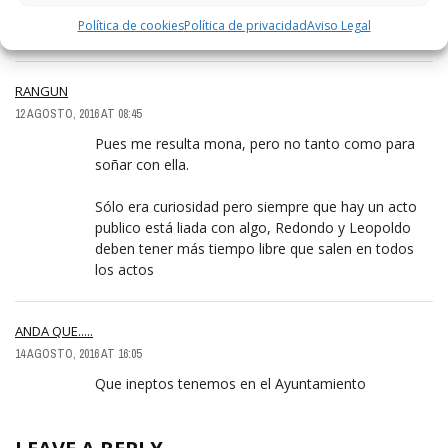
vacaciones, o esta en otro acto, o haciendo otra
Política de cookies
Política de privacidad
Aviso Legal
cosa mas o menos importante?.
RANGUN
12 AGOSTO, 2016 AT 08:45
Pues me resulta mona, pero no tanto como para
soñar con ella.
Sólo era curiosidad pero siempre que hay un acto
publico está liada con algo, Redondo y Leopoldo
deben tener más tiempo libre que salen en todos
los actos
ANDA QUE.....
14 AGOSTO, 2016 AT 16:05
Que ineptos tenemos en el Ayuntamiento