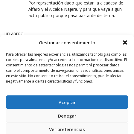
Por reprsentación dado que estan la alcadesa de
Alfaro y el Alcalde Najera, y para que vaya algun
acto publico porque pasa bastante del tema.
HELADERO
11 AGOSTO, 2016 AT 16:17
Gestionar consentimiento
No difames…. nuestro conejarl es más de helados,
Para ofrecer las mejores experiencias, utilizamos tecnologías como las
eso si, antes que le expliquen el precio….
cookies para almacenar y/o acceder a la información del dispositivo. El
consentimiento de estas tecnologías nos permitirá procesar datos
como el comportamiento de navegación o las identificaciones únicas
JA JA JA JA
en este sitio. No consentir o retirar el consentimiento, puede afectar
negativamente a ciertas características y funciones.
11 AGOSTO, 2016 AT 16:18
Nuestra alcaldesa estará muy contenta porque a su
«pueblo» le toca mas…..
Aceptar
X X X
Denegar
11 AGOSTO, 2016 AT 16:39
Ver preferencias
Pero, ¿es imprescindible que este?. ¿Y si esta de