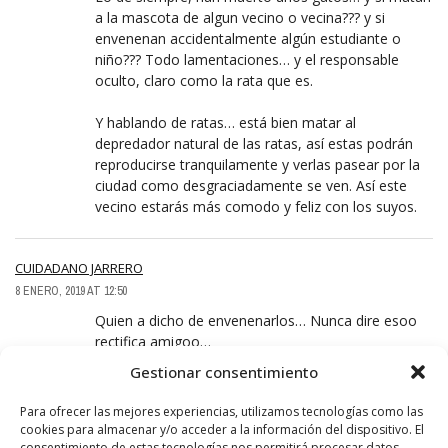
a la mascota de algun vecino o vecina??? y si
envenenan accidentalmente algún estudiante o
niño??? Todo lamentaciones… y el responsable
oculto, claro como la rata que es.
Y hablando de ratas… está bien matar al
depredador natural de las ratas, así estas podrán
reproducirse tranquilamente y verlas pasear por la
ciudad como desgraciadamente se ven. Así este
vecino estarás más comodo y feliz con los suyos.
CUIDADANO JARRERO
8 ENERO, 2019 AT 12:50
Quien a dicho de envenenarlos… Nunca dire esoo
rectifica amigoo…
Gestionar consentimiento
PRODUCTOR
Para ofrecer las mejores experiencias, utilizamos tecnologías como las
8 ENERO, 2019 AT 12:53
cookies para almacenar y/o acceder a la información del dispositivo. El
consentimiento de estas tecnologías nos permitirá procesar datos