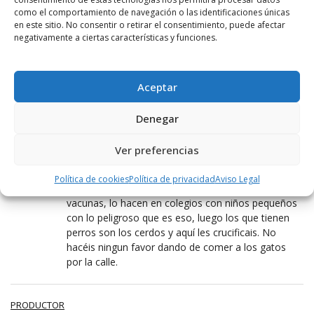
a mi me molesta mas el pueblo lleno de mierda que
como el comportamiento de navegación o las identificaciones únicas
un gato callejero. ciudadano, haztelo mirar,
en este sitio. No consentir o retirar el consentimiento, puede afectar
campeon .
negativamente a ciertas características y funciones.
JARRERA TOO
Aceptar
8 ENERO, 2019 AT 13:37
Esta mal que haya veneno por las calles porque
Denegar
puede morir un niño una mascota o los gatos
callejeros como en este caso. Pero esta mal darles
Ver preferencias
de comer porque se ensucia la calle, se produce
una cría masiva y descontrolada de gatos y
Política de cookies
Política de privacidad
Aviso Legal
palomas, que cagan y mean en cualquier parte, sin
vacunas, lo hacen en colegios con niños pequeños
con lo peligroso que es eso, luego los que tienen
perros son los cerdos y aquí les crucificais. No
hacéis ningun favor dando de comer a los gatos
por la calle.
PRODUCTOR