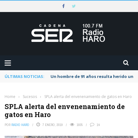
ÚLTIMAS NOTICIAS:
Un hombre de 91 años resulta herido una s
Home
›
Sucesos
›
SPLA alerta del envenenamiento de gatos en Haro
SPLA alerta del envenenamiento de
gatos en Haro
POR
RADIO HARO
7 ENERO, 2019
1935
14