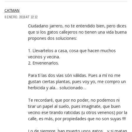
CATMAN
8 ENERO, 2019 AT 12:12
Ciudadano jarrero, no te entendido bien, pero dices
que si los gatos callejeros no tienen una vida buena
propones dos soluciones:
1. Llevartelos a casa, cosa que hacen muchos
vecinos y vecina.
2. Envenenarlos.
Para tí las dos vías són válidas. Pues a mí no me
gustan ciertas plantas, pues voy yo, me compro un
herbicida y ala… solucionado…
Te recordaré, que por no poder, no podemos ni
tirar un papel al suelo, pues imaginate, que buen
vecino ese tirando raticidas (u otros venenos) por la
calle, es más, por propiedades que no son suyas !!!!
Lo de siempre, han muerto unos gatos… y si matan