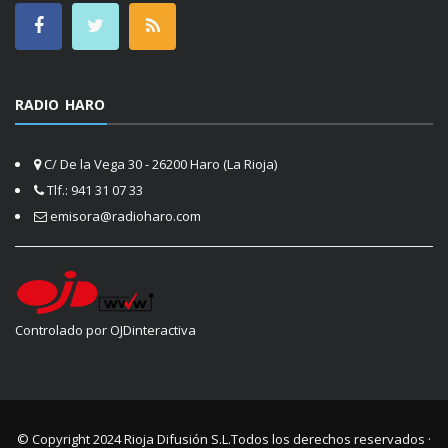
RADIO HARO
C/ De la Vega 30 - 26200 Haro (La Rioja)
Tlf.: 941 31 07 33
emisora@radioharo.com
Controlado por OJDinteractiva
© Copyright 2024
Rioja Difusión S.L.
Todos los derechos reservados ·