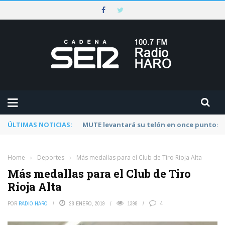
ÚLTIMAS NOTICIAS:
Rescatado un ciclista accidentado en un 
Home
›
Deportes
›
Más medallas para el Club de Tiro Rioja Alta
Más medallas para el Club de Tiro
Rioja Alta
POR
RADIO HARO
28 ENERO, 2019
1398
4