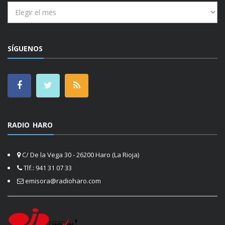
Archivos
SÍGUENOS
RADIO HARO
C/ De la Vega 30 - 26200 Haro (La Rioja)
Tlf.: 941 31 07 33
emisora@radioharo.com