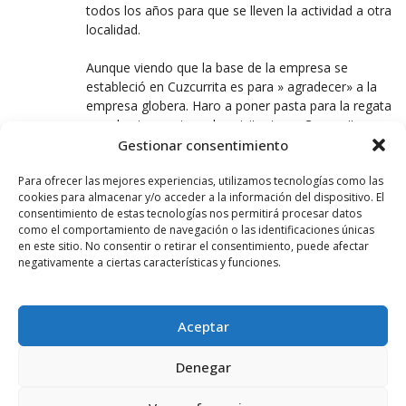
todos los años para que se lleven la actividad a otra
localidad.
Aunque viendo que la base de la empresa se
estableció en Cuzcurrita es para » agradecer» a la
empresa globera. Haro a poner pasta para la regata
pero los impuestos y los visitantes a Cuzcurrita.
Gestionar consentimiento
Por cierto¿ El Ayuntamiento de Cuzcurrita fomenta
Para ofrecer las mejores experiencias, utilizamos tecnologías como las
y promociona una actividad cuyo dinero va a una
cookies para almacenar y/o acceder a la información del dispositivo. El
empresa privada? Curioso.
consentimiento de estas tecnologías nos permitirá procesar datos
como el comportamiento de navegación o las identificaciones únicas
en este sitio. No consentir o retirar el consentimiento, puede afectar
JOSÉ LUIS GOBANTES
negativamente a ciertas características y funciones.
1 MARZO, 2020 AT 09:44
Te contradices, primero dices qué «bastante dinero
pone el Ayuntamiento de Haro», para en tu última
Aceptar
línea decir que el Ayuntamiento de CUZCURRITA
fomenta y promociona una actividad cuyo dinero va
Denegar
a una empresa privada. Señor anónimo no da una.