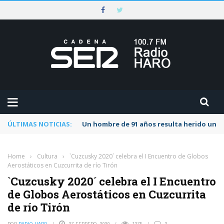
ÚLTIMAS NOTICIAS:
Un hombre de 91 años resulta herido una s
Home
›
Cultura
›
`Cuzcusky 2020´ celebra el I Encuentro de Globos
Aerostáticos en Cuzcurrita de río Tirón
`Cuzcusky 2020´ celebra el I Encuentro
de Globos Aerostáticos en Cuzcurrita
de río Tirón