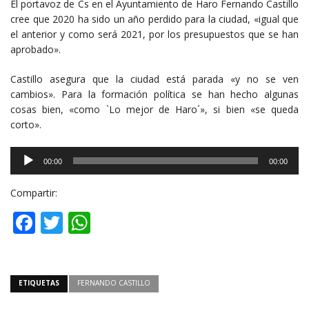
El portavoz de Cs en el Ayuntamiento de Haro Fernando Castillo
cree que 2020 ha sido un año perdido para la ciudad, «igual que
el anterior y como será 2021, por los presupuestos que se han
aprobado».
Castillo asegura que la ciudad está parada «y no se ven
cambios». Para la formación política se han hecho algunas
cosas bien, «como `Lo mejor de Haro´», si bien «se queda
corto».
Reproductor
00:00
00:00
de
audio
Compartir:
Facebook
Twitter
WhatsApp
ETIQUETAS
FERNANDO CASTILLO