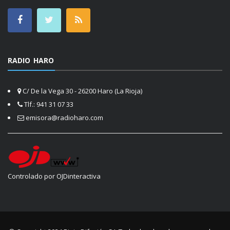
RADIO HARO
C/ De la Vega 30 - 26200 Haro (La Rioja)
Tlf.: 941 31 07 33
emisora@radioharo.com
Controlado por OJDinteractiva