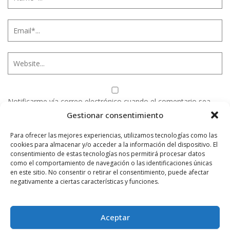
Notificarme vía correo electrónico cuando el comentario sea
aprobado.
Gestionar consentimiento
Para ofrecer las mejores experiencias, utilizamos tecnologías como las
Este sitio usa Akismet para reducir el spam.
Aprende
cookies para almacenar y/o acceder a la información del dispositivo. El
cómo se procesan los datos de tus comentarios.
consentimiento de estas tecnologías nos permitirá procesar datos
como el comportamiento de navegación o las identificaciones únicas
en este sitio. No consentir o retirar el consentimiento, puede afectar
negativamente a ciertas características y funciones.
PUBLICIDAD
Aceptar