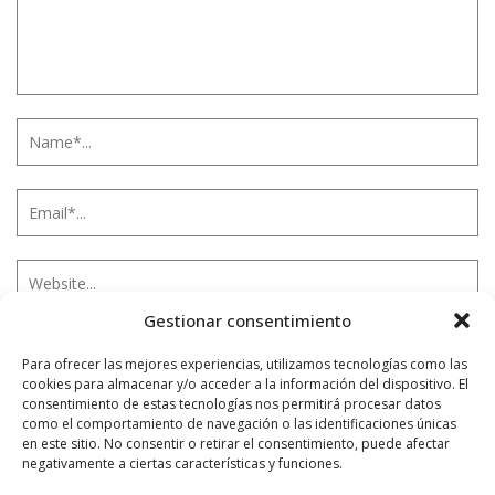
Gestionar consentimiento
Para ofrecer las mejores experiencias, utilizamos tecnologías como las
Notificarme vía correo electrónico cuando el comentario sea
cookies para almacenar y/o acceder a la información del dispositivo. El
aprobado.
consentimiento de estas tecnologías nos permitirá procesar datos
como el comportamiento de navegación o las identificaciones únicas
Este sitio usa Akismet para reducir el spam.
Aprende
en este sitio. No consentir o retirar el consentimiento, puede afectar
negativamente a ciertas características y funciones.
cómo se procesan los datos de tus comentarios.