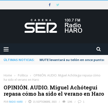
ÚLTIMAS NOTICIAS:
MUTE levantará su telón en once puntos d
Home
›
Política
›
OPINIÓN. AUDIO. Miguel Achótegui repasa cómo
ha sido el verano en Haro
OPINIÓN. AUDIO. Miguel Achótegui
repasa cómo ha sido el verano en Haro
POR
RADIO HARO
21 SEPTIEMBRE, 2023
1345
1