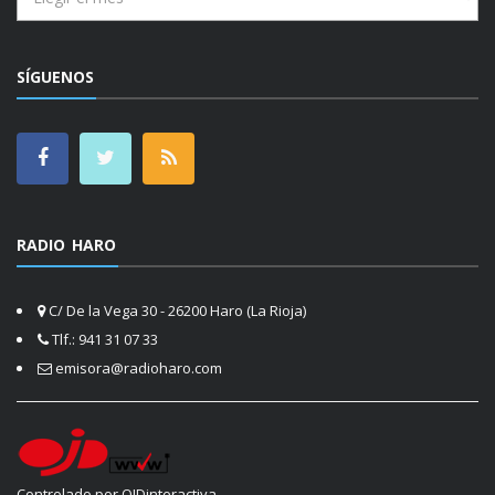
SÍGUENOS
RADIO HARO
C/ De la Vega 30 - 26200 Haro (La Rioja)
Tlf.: 941 31 07 33
emisora@radioharo.com
Controlado por OJDinteractiva