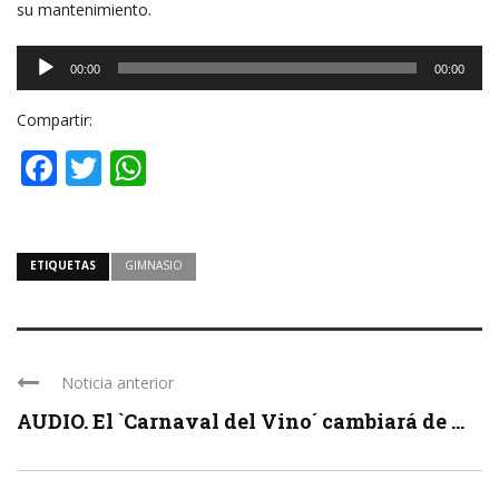
su mantenimiento.
Reproductor
00:00
00:00
de
audio
Compartir:
Facebook
Twitter
WhatsApp
ETIQUETAS
GIMNASIO
Noticia anterior
AUDIO. El `Carnaval del Vino´ cambiará de ...