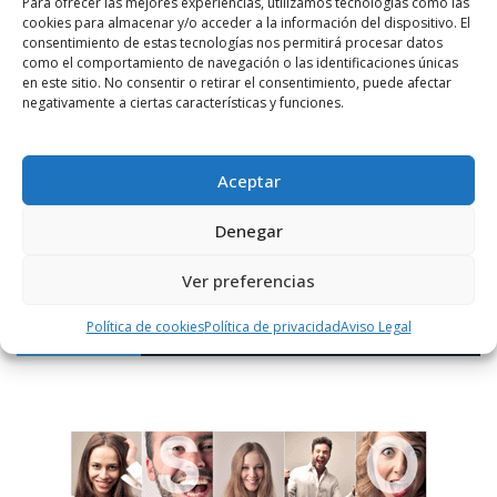
Para ofrecer las mejores experiencias, utilizamos tecnologías como las
cookies para almacenar y/o acceder a la información del dispositivo. El
consentimiento de estas tecnologías nos permitirá procesar datos
como el comportamiento de navegación o las identificaciones únicas
en este sitio. No consentir o retirar el consentimiento, puede afectar
negativamente a ciertas características y funciones.
Notificarme vía correo electrónico cuando el comentario sea
aprobado.
Aceptar
Este sitio usa Akismet para reducir el spam.
Aprende
Denegar
cómo se procesan los datos de tus comentarios.
Ver preferencias
Política de cookies
Política de privacidad
Aviso Legal
PUBLICIDAD