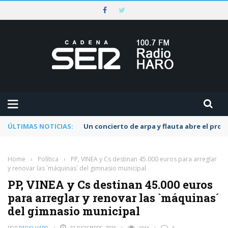
ÚLTIMAS NOTICIAS:
Un concierto de arpa y flauta abre el pr
Home
›
Política
›
PP, VINEA y Cs destinan 45.000 euros para arreglar
y renovar las `máquinas´ del gimnasio municipal
PP, VINEA y Cs destinan 45.000 euros
para arreglar y renovar las `máquinas´
del gimnasio municipal