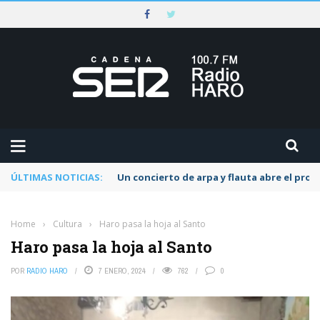
ÚLTIMAS NOTICIAS:
Un concierto de arpa y flauta abre el pr
Home
›
Cultura
›
Haro pasa la hoja al Santo
Haro pasa la hoja al Santo
POR
RADIO HARO
7 ENERO, 2024
762
0