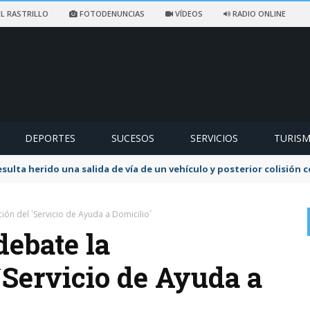
L RASTRILLO
FOTODENUNCIAS
VÍDEOS
RADIO ONLINE
DEPORTES
SUCESOS
SERVICIOS
TURIS
sulta herido una salida de vía de un vehículo y posterior colisión
ión del `Servicio de Ayuda a Domicilio´
debate la
`Servicio de Ayuda a