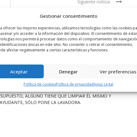
Siguiente noticia
La temporada de pesca en La Rioja ...
Gestionar consentimiento
a ofrecer las mejores experiencias, utilizamos tecnologías como las cookies p
acenar y/o acceder a la información del dispositivo. El consentimiento de esta
nologías nos permitirá procesar datos como el comportamiento de navegació
 identificaciones únicas en este sitio. No consentir o retirar el consentimiento,
de afectar negativamente a ciertas características y funciones.
Aceptar
Denegar
Ver preferencias
Política de cookies
Política de privacidad
Aviso Legal
ESUPUESTO, ALGUNO TIENE QUE LIMPIAR ÉL MISMO Y
 AYUDANTE, SÓLO PONE LA LAVADORA.