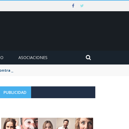
MO
ASOCIACIONES
 contra un muro en Ezcaray
PUBLICIDAD