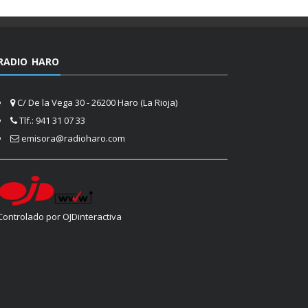
RADIO HARO
C/ De la Vega 30 - 26200 Haro (La Rioja)
Tlf.: 941 31 07 33
emisora@radioharo.com
Controlado por OJDinteractiva