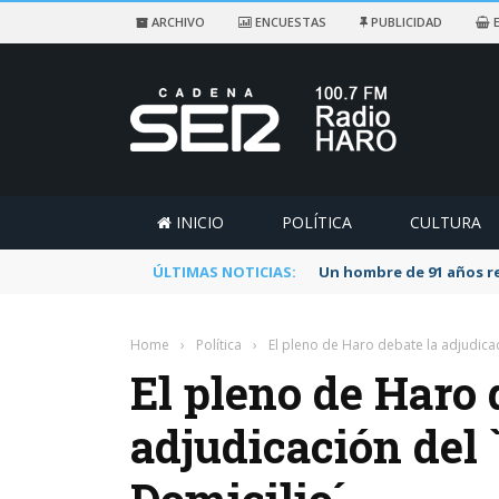
ARCHIVO
ENCUESTAS
PUBLICIDAD
E
INICIO
POLÍTICA
CULTURA
ÚLTIMAS NOTICIAS:
Un hombre de 91 años re
Home
›
Política
›
El pleno de Haro debate la adjudicac
El pleno de Haro 
adjudicación del 