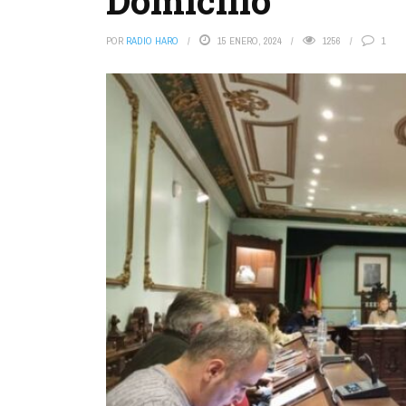
Domicilio´
POR
RADIO HARO
15 ENERO, 2024
1256
1