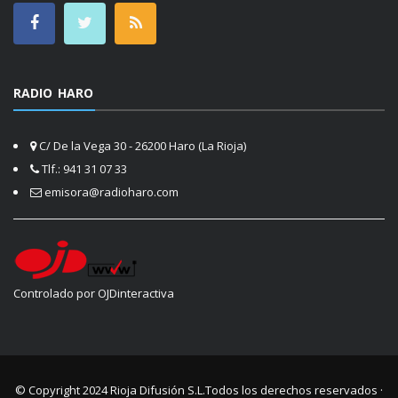
RADIO HARO
C/ De la Vega 30 - 26200 Haro (La Rioja)
Tlf.: 941 31 07 33
emisora@radioharo.com
Controlado por OJDinteractiva
© Copyright 2024
Rioja Difusión S.L.
Todos los derechos reservados ·