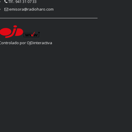
Tlf.: 941 31 07 33
emisora@radioharo.com
Controlado por OJDinteractiva