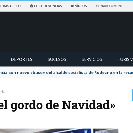
L RASTRILLO
FOTODENUNCIAS
VÍDEOS
RADIO ONLINE
DEPORTES
SUCESOS
SERVICIOS
TURIS
ncia «un nuevo abuso» del alcalde socialista de Rodezno en la reca
ad»
el gordo de Navidad»