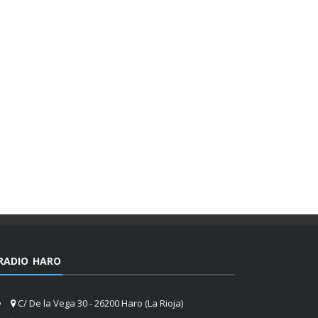
RADIO HARO
C/ De la Vega 30 - 26200 Haro (La Rioja)