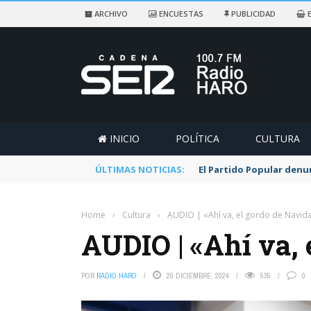
ARCHIVO
ENCUESTAS
PUBLICIDAD
E
INICIO
POLÍTICA
CULTURA
ÚLTIMAS NOTICIAS:
El Partido Popular denu
Home
›
Cultura
›
AUDIO | «Ahí va, el gordo de Navid
AUDIO | «Ahí va, 
POR
RADIO HARO
20 DICIEMBRE, 2024
535
0