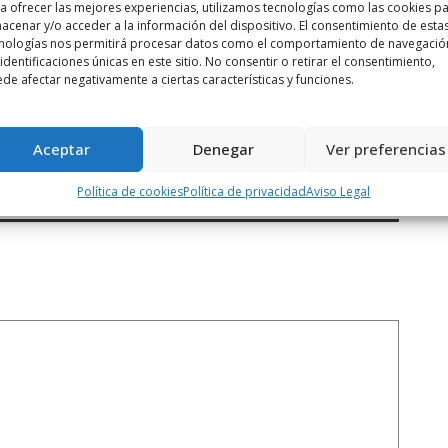
a ofrecer las mejores experiencias, utilizamos tecnologías como las cookies p
acenar y/o acceder a la información del dispositivo. El consentimiento de esta
nologías nos permitirá procesar datos como el comportamiento de navegació
 identificaciones únicas en este sitio. No consentir o retirar el consentimiento,
de afectar negativamente a ciertas características y funciones.
Siguiente noticia
AUDIO | El Conservatorio de Haro
`Lucrecia ...
Aceptar
Denegar
Ver preferencias
Política de cookies
Política de privacidad
Aviso Legal