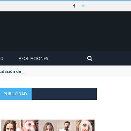
MO
ASOCIACIONES
udación de la tasa de aguas y basuras
PUBLICIDAD