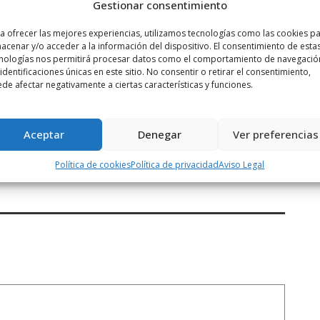
Gestionar consentimiento
a ofrecer las mejores experiencias, utilizamos tecnologías como las cookies p
acenar y/o acceder a la información del dispositivo. El consentimiento de esta
nologías nos permitirá procesar datos como el comportamiento de navegació
 identificaciones únicas en este sitio. No consentir o retirar el consentimiento,
de afectar negativamente a ciertas características y funciones.
Siguiente noticia
Aceptar
Denegar
Ver preferencias
ITARCA RIOJA sustituye a la empresa
AZAFATAS ...
Política de cookies
Política de privacidad
Aviso Legal