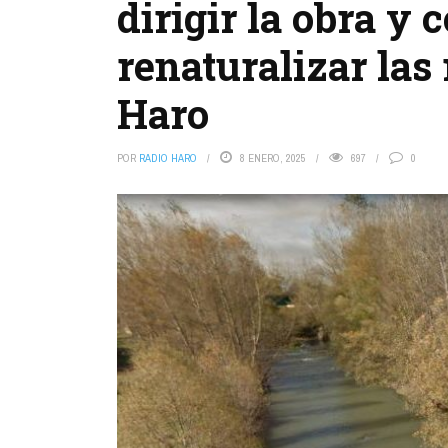
dirigir la obra y 
renaturalizar las 
Haro
POR
RADIO HARO
8 ENERO, 2025
697
0