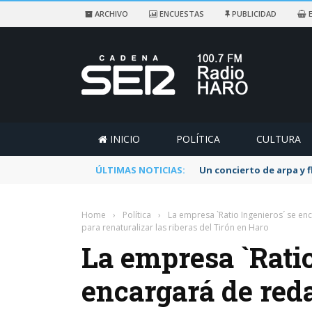
ARCHIVO
ENCUESTAS
PUBLICIDAD
E
INICIO
POLÍTICA
CULTURA
ÚLTIMAS NOTICIAS:
Un concierto de arpa y 
Home
›
Política
›
La empresa `Ratio Ingenieros´ se enc
para renaturalizar las riberas del Tirón en Haro
La empresa `Ratio
encargará de reda