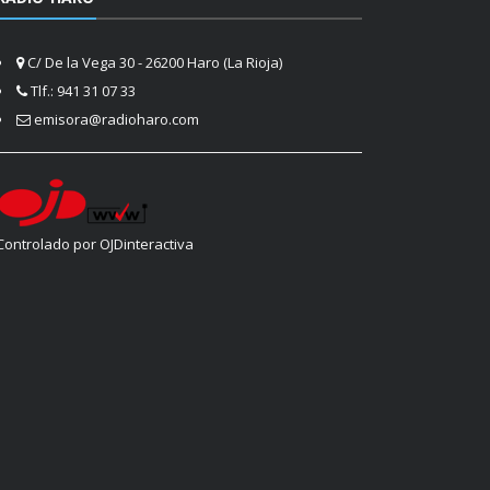
C/ De la Vega 30 - 26200 Haro (La Rioja)
Tlf.: 941 31 07 33
emisora@radioharo.com
Controlado por OJDinteractiva