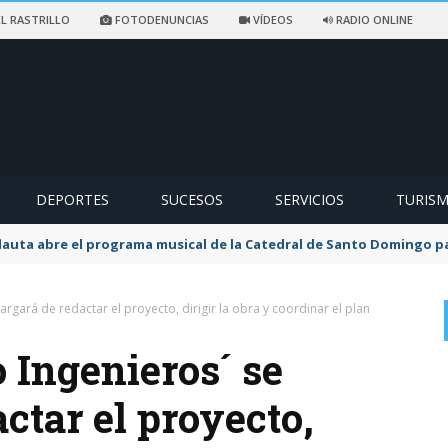
L RASTRILLO
FOTODENUNCIAS
VÍDEOS
RADIO ONLINE
DEPORTES
SUCESOS
SERVICIOS
TURIS
flauta abre el programa musical de la Catedral de Santo Domingo 
argará de redactar el proyecto, dirigir la obra y coordinar el plan
 Ingenieros´ se
ctar el proyecto,