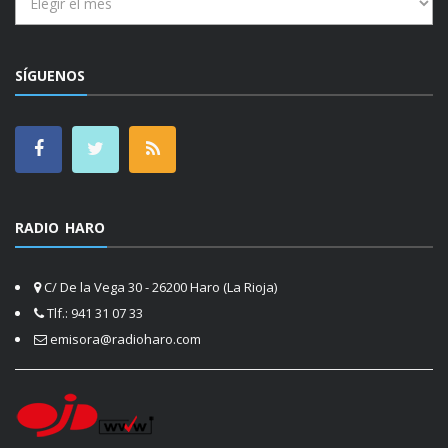
SÍGUENOS
RADIO HARO
C/ De la Vega 30 - 26200 Haro (La Rioja)
Tlf.: 941 31 07 33
emisora@radioharo.com