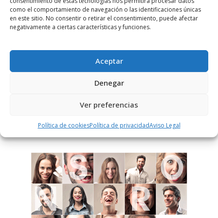
consentimiento de estas tecnologías nos permitirá procesar datos
como el comportamiento de navegación o las identificaciones únicas
en este sitio. No consentir o retirar el consentimiento, puede afectar
Notificarme vía correo electrónico cuando el comentario sea
negativamente a ciertas características y funciones.
aprobado.
Este sitio usa Akismet para reducir el spam.
Aprende
Aceptar
cómo se procesan los datos de tus comentarios.
Denegar
Ver preferencias
PUBLICIDAD
Política de cookies
Política de privacidad
Aviso Legal