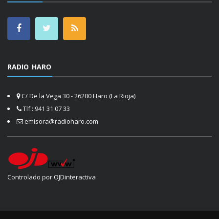
RADIO HARO
C/ De la Vega 30 - 26200 Haro (La Rioja)
Tlf.: 941 31 07 33
emisora@radioharo.com
Controlado por OJDinteractiva