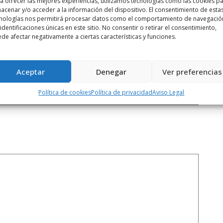
a ofrecer las mejores experiencias, utilizamos tecnologías como las cookies p
acenar y/o acceder a la información del dispositivo. El consentimiento de esta
nologías nos permitirá procesar datos como el comportamiento de navegació
 identificaciones únicas en este sitio. No consentir o retirar el consentimiento,
de afectar negativamente a ciertas características y funciones.
Siguiente noticia
IU exige activar el acuerdo para sacar ...
Aceptar
Denegar
Ver preferencias
Política de cookies
Política de privacidad
Aviso Legal