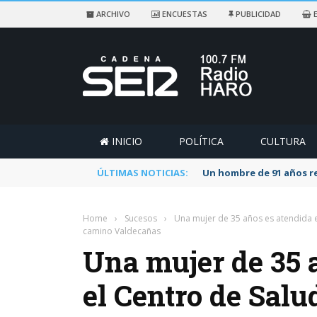
ARCHIVO
ENCUESTAS
PUBLICIDAD
E
INICIO
POLÍTICA
CULTURA
ÚLTIMAS NOTICIAS:
Un hombre de 91 años re
Home
›
Sucesos
›
Una mujer de 35 años es atendida en
camino Valdecañas
Una mujer de 35 
el Centro de Salud