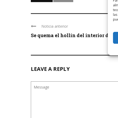
Par
alm
tec
las
pue
Noticia anterior
Se quema el hollín del interior de ...
LEAVE A REPLY