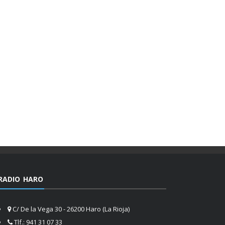
RADIO HARO
C/ De la Vega 30 - 26200 Haro (La Rioja)
Tlf.: 941 31 07 33