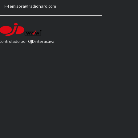
emisora@radioharo.com
Controlado por OJDinteractiva