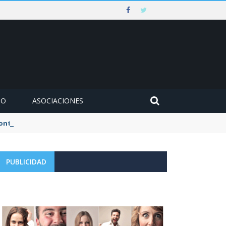
MO
ASOCIACIONES
 contra un muro en Ezcaray
PUBLICIDAD