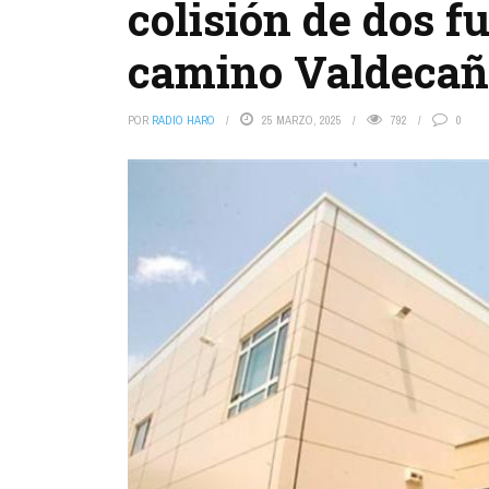
colisión de dos f
camino Valdecañ
POR
RADIO HARO
25 MARZO, 2025
792
0