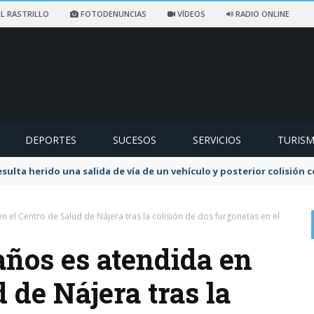
L RASTRILLO
FOTODENUNCIAS
VÍDEOS
RADIO ONLINE
DEPORTES
SUCESOS
SERVICIOS
TURIS
sulta herido una salida de vía de un vehículo y posterior colisión
 el Centro de Salud de Nájera tras la colisión de dos furgonetas en el
años es atendida en
 de Nájera tras la