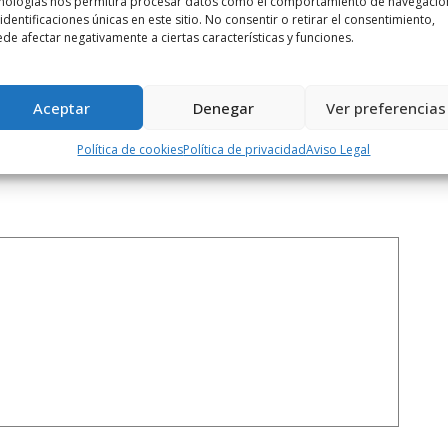
Siguiente noticia
nologías nos permitirá procesar datos como el comportamiento de navegació
 identificaciones únicas en este sitio. No consentir o retirar el consentimiento,
aza
Capellán destaca la evolución e
de afectar negativamente a ciertas características y funciones.
innovación de ...
Aceptar
Denegar
Ver preferencias
Política de cookies
Política de privacidad
Aviso Legal