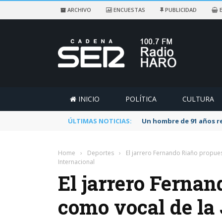
ARCHIVO
ENCUESTAS
PUBLICIDAD
E
INICIO
POLÍTICA
CULTURA
ÚLTIMAS NOTICIAS:
Un hombre de 91 años re
Home
›
Deportes
›
El jarrero Fernando Riaño propue
Internacional
El jarrero Ferna
como vocal de la