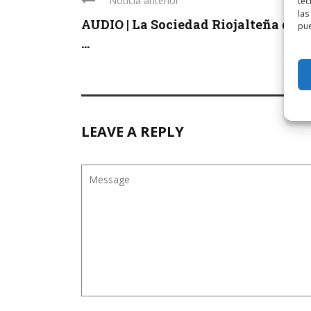
Noticia anterior
tec
las
AUDIO | La Sociedad Riojalteña de C
pue
...
LEAVE A REPLY