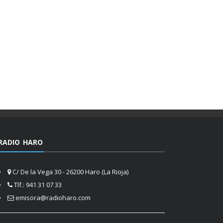
RADIO HARO
C/ De la Vega 30 - 26200 Haro (La Rioja)
Tlf.: 941 31 07 33
emisora@radioharo.com