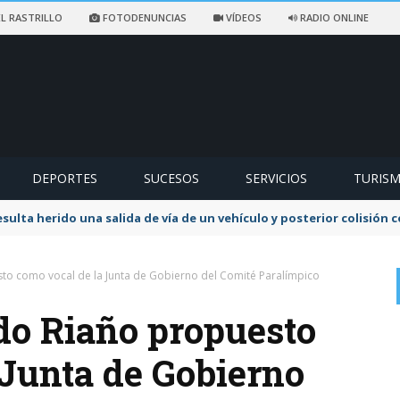
L RASTRILLO
FOTODENUNCIAS
VÍDEOS
RADIO ONLINE
DEPORTES
SUCESOS
SERVICIOS
TURIS
sulta herido una salida de vía de un vehículo y posterior colisión
sto como vocal de la Junta de Gobierno del Comité Paralímpico
ndo Riaño propuesto
 Junta de Gobierno