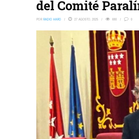
del Comité Paral
POR
RADIO HARO
27 AGOSTO, 2025
680
0