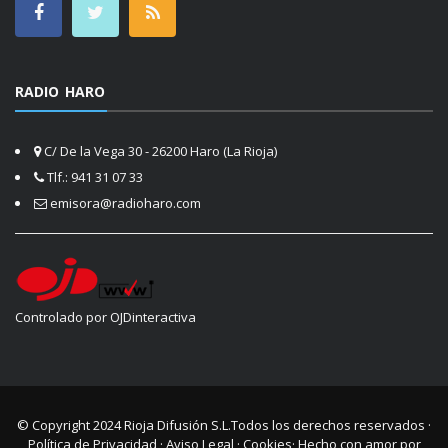
RADIO HARO
C/ De la Vega 30 - 26200 Haro (La Rioja)
Tlf.: 941 31 07 33
emisora@radioharo.com
Controlado por OJDinteractiva
© Copyright 2024
Rioja Difusión S.L.
Todos los derechos reservados ·
Política de Privacidad
·
Aviso Legal
·
Cookies
· Hecho con amor por