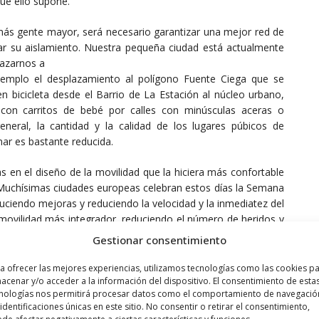
que ello supone.
ás gente mayor, será necesario garantizar una mejor red de
tar su aislamiento. Nuestra pequeña ciudad está actualmente
lazarnos a
jemplo el desplazamiento al polígono Fuente Ciega que se
n bicicleta desde el Barrio de La Estación al núcleo urbano,
 con carritos de bebé por calles con minúsculas aceras o
eneral, la cantidad y la calidad de los lugares púbicos de
nar es bastante reducida.
 en el diseño de la movilidad que la hiciera más confortable
s. Muchísimas ciudades europeas celebran estos días la Semana
duciendo mejoras y reduciendo la velocidad y la inmediatez del
 movilidad más integrador, reduciendo el número de heridos y
en el diseño urbano adoptados para tal fin por otros
Gestionar consentimiento
r aplicadas en Haro. A continuación, mencionamos los más
cidad acordes al Reglamento de Circulación de la DGT (en 2021
a ofrecer las mejores experiencias, utilizamos tecnologías como las cookies p
acenar y/o acceder a la información del dispositivo. El consentimiento de esta
as de un único carril por sentido de circulación), el uso de
nologías nos permitirá procesar datos como el comportamiento de navegació
r de última generación Trucam II desde hace 2 años sin apenas
 identificaciones únicas en este sitio. No consentir o retirar el consentimiento,
limitar la velocidad excesiva de los coches, la eliminación de