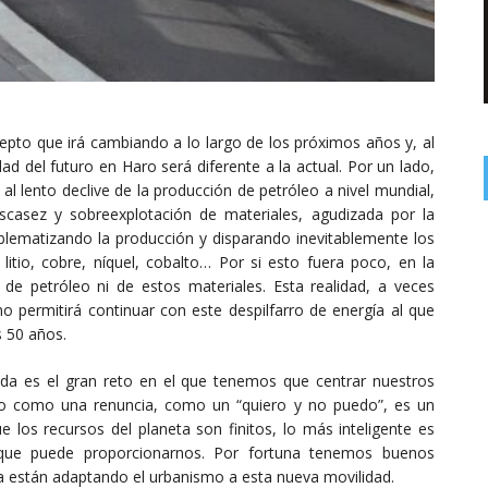
pto que irá cambiando a lo largo de los próximos años y, al
dad del futuro en Haro será diferente a la actual. Por un lado,
al lento declive de la producción de petróleo a nivel mundial,
escasez y sobreexplotación de materiales, agudizada por la
roblematizando la producción y disparando inevitablemente los
l litio, cobre, níquel, cobalto… Por si esto fuera poco, en la
de petróleo ni de estos materiales. Esta realidad, a veces
no permitirá continuar con este despilfarro de energía al que
 50 años.
ida es el gran reto en el que tenemos que centrar nuestros
rlo como una renuncia, como un “quiero y no puedo”, es un
e los recursos del planeta son finitos, lo más inteligente es
s que puede proporcionarnos. Por fortuna tenemos buenos
a están adaptando el urbanismo a esta nueva movilidad.