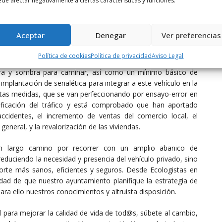
de afectar negativamente a ciertas características y funciones.
alles bidireccionales en unidireccionales, la retirada de los
a mejora de su iluminación para proporcionar visibilidad, el
lanteamiento de los tipos de aparcamiento favoreciendo a los
Aceptar
Denegar
Ver preferencias
arcamientos disuasorios que eviten el trafico innecesario, la
te Ciega para peatones y ciclistas, el aumento de inversiones
Política de cookies
Política de privacidad
Aviso Legal
 y el reordenamiento planificado del espacio público para
hura y sombra para caminar, así como un mínimo básico de
 implantación de señalética para integrar a este vehículo en la
estas medidas, que se van perfeccionando por ensayo-error en
ificación del tráfico y está comprobado que han aportado
ccidentes, el incremento de ventas del comercio local, el
general, y la revalorización de las viviendas.
n largo camino por recorrer con un amplio abanico de
educiendo la necesidad y presencia del vehículo privado, sino
rte más sanos, eficientes y seguros. Desde Ecologistas en
dad de que nuestro ayuntamiento planifique la estrategia de
ara ello nuestros conocimientos y altruista disposición.
 para mejorar la calidad de vida de tod@s, súbete al cambio,