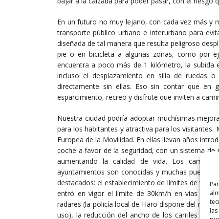
bajar a la calzada para poder pasar, con el riesgo 
En un futuro no muy lejano, con cada vez más y m
transporte público urbano e interurbano para evi
diseñada de tal manera que resulta peligroso desp
pie o en bicicleta a algunas zonas, como por e
encuentra a poco más de 1 kilómetro, la subida e
incluso el desplazamiento en silla de ruedas o
directamente sin ellas. Eso sin contar que en g
esparcimiento, recreo y disfrute que inviten a cami
Nuestra ciudad podría adoptar muchísimas mejoras
para los habitantes y atractiva para los visitante
Europea de la Movilidad. En ellas llevan años intro
coche a favor de la seguridad, con un sistema de
aumentando la calidad de vida. Los cambios 
ayuntamientos son conocidas y muchas pueden se
destacados: el establecimiento de límites de velo
Par
alm
entró en vigor el límite de 30km/h en vías urban
tec
radares (la policía local de Haro dispone del rada
las
uso), la reducción del ancho de los carriles para 