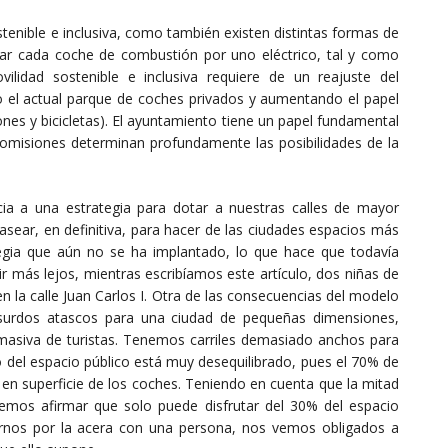
tenible e inclusiva, como también existen distintas formas de
iar cada coche de combustión por uno eléctrico, tal y como
ilidad sostenible e inclusiva requiere de un reajuste del
do el actual parque de coches privados y aumentando el papel
tones y bicicletas). El ayuntamiento tiene un papel fundamental
u omisiones determinan profundamente las posibilidades de la
encia a una estrategia para dotar a nuestras calles de mayor
sear, en definitiva, para hacer de las ciudades espacios más
tegia que aún no se ha implantado, lo que hace que todavía
r más lejos, mientras escribíamos este artículo, dos niñas de
n la calle Juan Carlos I. Otra de las consecuencias del modelo
surdos atascos para una ciudad de pequeñas dimensiones,
 masiva de turistas. Tenemos carriles demasiado anchos para
rto del espacio público está muy desequilibrado, pues el 70% de
 en superficie de los coches. Teniendo en cuenta que la mitad
demos afirmar que solo puede disfrutar del 30% del espacio
zarnos por la acera con una persona, nos vemos obligados a