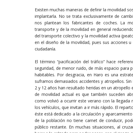
Existen muchas maneras de definir la movilidad sos
implantarla. No se trata exclusivamente de camb
nos plantean los fabricantes de coches. La mov
transporte y de la movilidad en general reducien
del transporte colectivo y la movilidad activa (pea
en el diseño de la movilidad, pues sus acciones 
ciudadanía.
El término “pacificación del tráfico” hace refer
seguridad, de menor ruido, de más espacio para pa
habitables. Por desgracia, en Haro es una estra
suframos demasiados accidentes y atropellos. Sin i
2 y 12 años han resultado heridas en un atropello e
de movilidad actual es que también suceden ab
como volvió a ocurrir este verano con la llegada
los vehículos, que invitan a ir más rápido. El repa
éste está dedicado a la circulación y aparcamiento
de la población no tiene carnet de conducir, po
público restante. En muchas situaciones, al cru