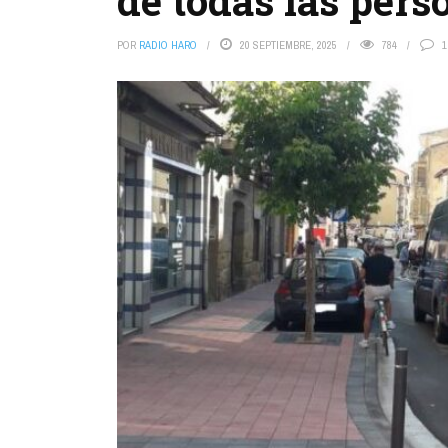
de todas las pers
POR
RADIO HARO
20 SEPTIEMBRE, 2025
784
1