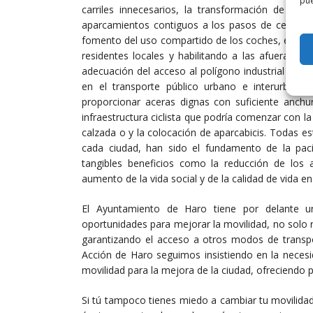
pue
carriles innecesarios, la transformación de las c
aparcamientos contiguos a los pasos de cebra y l
fomento del uso compartido de los coches, el rep
residentes locales y habilitando a las afueras ap
adecuación del acceso al polígono industrial Fuen
en el transporte público urbano e interurbano,
proporcionar aceras dignas con suficiente anc
infraestructura ciclista que podría comenzar con la
calzada o y la colocación de aparcabicis. Todas 
cada ciudad, han sido el fundamento de la pac
tangibles beneficios como la reducción de los a
aumento de la vida social y de la calidad de vida en 
El Ayuntamiento de Haro tiene por delante u
oportunidades para mejorar la movilidad, no solo r
garantizando el acceso a otros modos de transpo
Acción de Haro seguimos insistiendo en la necesi
movilidad para la mejora de la ciudad, ofreciendo p
Si tú tampoco tienes miedo a cambiar tu movilidad