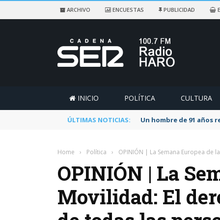
ARCHIVO
ENCUESTAS
PUBLICIDAD
E
INICIO
POLÍTICA
CULTURA
ÚLTIMAS NOTICIAS:
Un hombre de 91 años re
Home
›
Política
›
OPINIÓN | La Semana Europea de la 
OPINIÓN | La Sem
Movilidad: El der