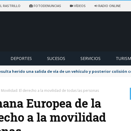
L RASTRILLO
FOTODENUNCIAS
VÍDEOS
RADIO ONLINE
DEPORTES
SUCESOS
SERVICIOS
TURIS
sulta herido una salida de vía de un vehículo y posterior colisión
Movilidad: El derecho a la movilidad de todas las personas
ana Europea de la
echo a la movilidad