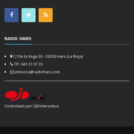
RADIO HARO
C/ De la Vega 30 - 26200 Haro (La Rioja)
Tlf.: 941 31 07 33
emisora@radioharo.com
Controlado por OJDinteractiva