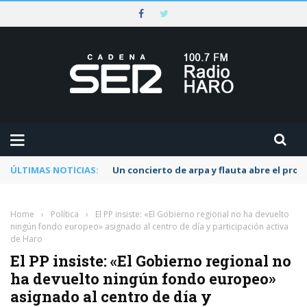
ÚLTIMAS NOTICIAS:
Un concierto de arpa y flauta abre el pr
Home
›
Política
›
El PP insiste: «El Gobierno regional no ha devuelto
ningún fondo europeo» asignado al centro de día y participación activa
de Haro
El PP insiste: «El Gobierno regional no
ha devuelto ningún fondo europeo»
asignado al centro de día y