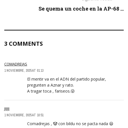
Se quema un coche en la AP-68 ...
3 COMMENTS
COMADREJAS
1 NOVIEMBRE, 2025 AT 01:13
El mentir va en el ADN del partido popular,
pregunten a Aznar y rato.
A tragar toca , fariseos.😜
JIJIJI
1 NOVIEMBRE, 2025 AT 10:51
Comadrejas , 🤡 con bildu no se pacta nada 😃