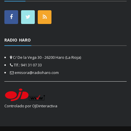
RADIO HARO
C/ De la Vega 30 - 26200 Haro (La Rioja)
Tlf.: 941 31 07 33
emisora@radioharo.com
Controlado por OJDinteractiva